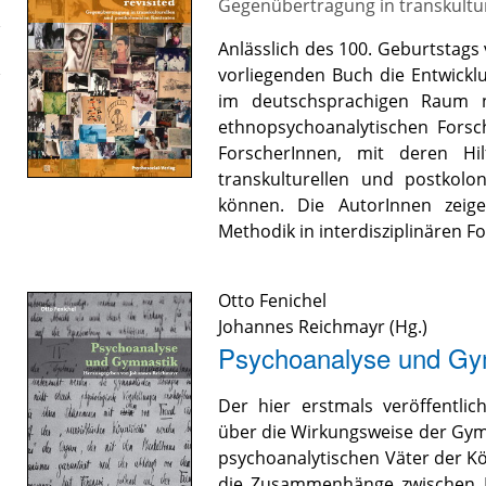
Gegenübertragung in transkultu
Anlässlich des 100. Geburtstags
vorliegenden Buch die Entwick
im deutschsprachigen Raum 
ethnopsychoanalytischen Fors
ForscherInnen, mit deren Hi
transkulturellen und postkol
können. Die AutorInnen zeig
Methodik in interdisziplinären F
Otto Fenichel
Johannes Reichmayr
(Hg.)
Psychoanalyse und Gy
Der hier erstmals veröffentli
über die Wirkungsweise der Gymna
psychoanalytischen Väter der Kö
die Zusammenhänge zwischen M