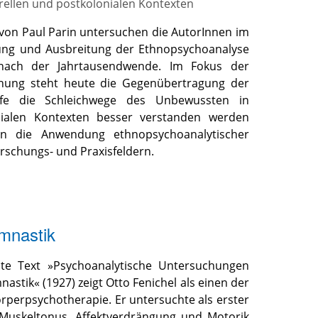
rellen und postkolonialen Kontexten
 von Paul Parin untersuchen die AutorInnen im
lung und Ausbreitung der Ethnopsychoanalyse
nach der Jahrtausendwende. Im Fokus der
chung steht heute die Gegenübertragung der
lfe die Schleichwege des Unbewussten in
onialen Kontexten besser verstanden werden
en die Anwendung ethnopsychoanalytischer
orschungs- und Praxisfeldern.
mnastik
chte Text »Psychoanalytische Untersuchungen
stik« (1927) zeigt Otto Fenichel als einen der
rperpsychotherapie. Er untersuchte als erster
uskeltonus, Affektverdrängung und Motorik