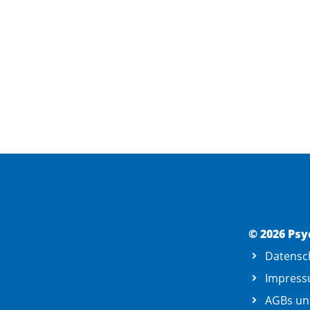
© 2026 Psy
Datensc
Impres
AGBs un