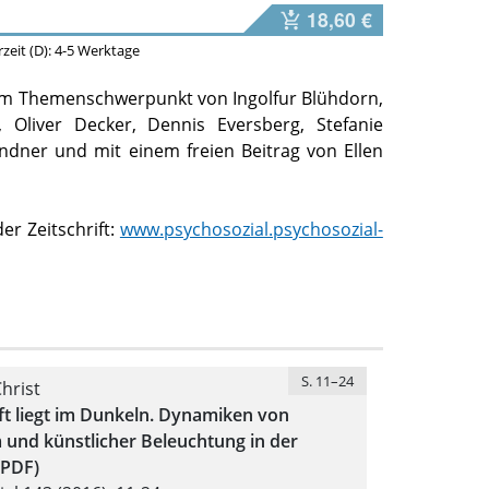
18,60 €
erzeit (D): 4-5 Werktage
um Themenschwerpunkt von Ingolfur Blühdorn,
, Oliver Decker, Dennis Eversberg, Stefanie
indner und mit einem freien Beitrag von Ellen
r Zeitschrift:
www.psychosozial.psychosozial-
S. 11–24
hrist
ft liegt im Dunkeln. Dynamiken von
und künstlicher Beleuchtung in der
(PDF)