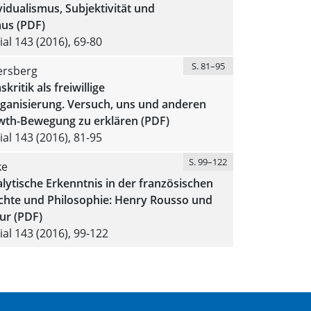
vidualismus, Subjektivität und
mus (PDF)
al 143 (2016), 69-80
S. 81–95
ersberg
ritik als freiwillige
rganisierung. Versuch, uns und anderen
wth-Bewegung zu erklären (PDF)
al 143 (2016), 81-95
S. 99–122
ke
ytische Erkenntnis in der französischen
ichte und Philosophie: Henry Rousso und
ur (PDF)
al 143 (2016), 99-122