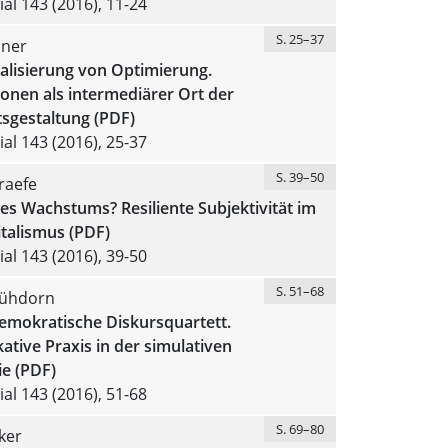
al 143 (2016), 11-24
S. 25–37
dner
nalisierung von Optimierung.
onen als intermediärer Ort der
tsgestaltung (PDF)
al 143 (2016), 25-37
S. 39–50
raefe
s Wachstums? Resiliente Subjektivität im
talismus (PDF)
al 143 (2016), 39-50
S. 51–68
lühdorn
emokratische Diskursquartett.
tive Praxis in der simulativen
e (PDF)
al 143 (2016), 51-68
S. 69–80
ker