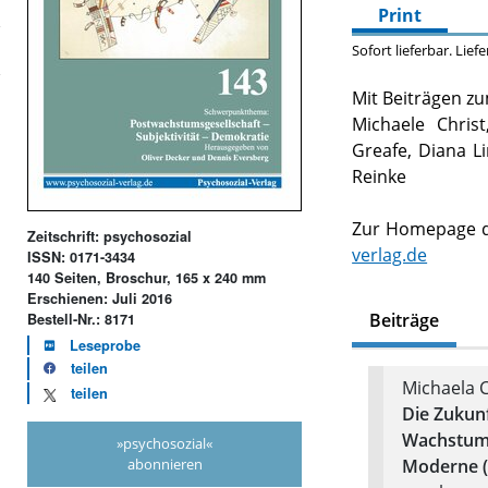
Print
Sofort lieferbar. Lief
Mit Beiträgen z
Michaele Christ
Greafe, Diana L
Reinke
Zur Homepage de
Zeitschrift: psychosozial
verlag.de
ISSN: 0171-3434
140 Seiten, Broschur, 165 x 240 mm
Erschienen: Juli 2016
Beiträge
Bestell-Nr.: 8171
Leseprobe
teilen
Michaela C
teilen
Die Zukun
Wachstum 
»psychosozial«
abonnieren
Moderne 