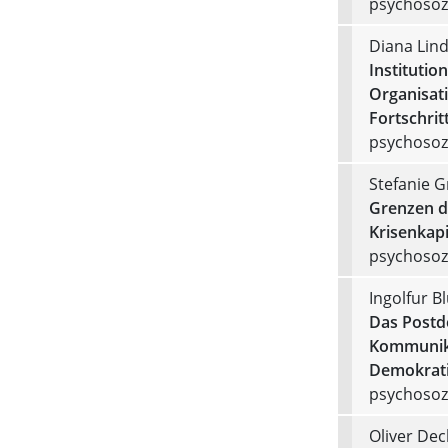
psychosozi
Diana Lin
Institutio
Organisati
Fortschrit
psychosozi
Stefanie G
Grenzen de
Krisenkapi
psychosozi
Ingolfur B
Das Postd
Kommunika
Demokrati
psychosozi
Oliver Dec