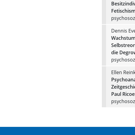
Besitzindi
Fetischis
psychosozi
Dennis Ev
Wachstumsk
Selbstreo
die Degro
psychosozi
Ellen Rein
Psychoanal
Zeitgesch
Paul Ricoe
psychosozi