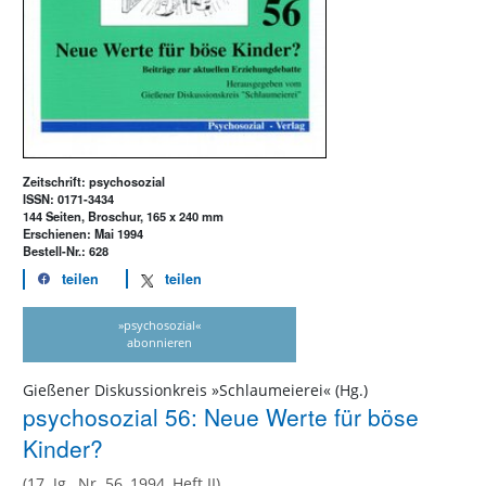
Zeitschrift: psychosozial
ISSN: 0171-3434
144 Seiten, Broschur, 165 x 240 mm
Erschienen: Mai 1994
Bestell-Nr.: 628
teilen
teilen
»psychosozial«
abonnieren
Gießener Diskussionkreis »Schlaumeierei« (Hg.)
psychosozial 56: Neue Werte für böse
Kinder?
(17. Jg., Nr. 56, 1994, Heft II)