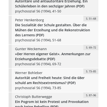
Autoritäre und antiautoritäre Erziehung. Ein
Schülerleben in den sechziger Jahren (PDF)
psychosozial 56 (1994), 41-50
S. 51–68
Peter Henkenborg
Die Sozialität der Schule gestalten. Über die
Mühen der Erzeihung und die Rekonstruktion
des Lernens (PDF)
psychosozial 56 (1994), 51-68
S. 69–72
Gunter Weckemann
»Der Herren eigener Geist«. Anmerkungen zur
Erziehungsdebatte (PDF)
psychosozial 56 (1994), 69-72
S. 73–85
Werner Bohleber
Autorität und Freiheit heute: Sind die 68er
schuld am Rechtsextremismus? (PDF)
psychosozial 56 (1994), 73-85
S. 87–96
Christoph Butterwegge
Ein Pogrom ist kein Protest und Provokation
noch keine Rebellion (PDF)