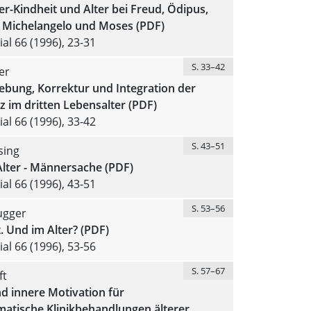
r-Kindheit und Alter bei Freud, Ödipus,
 Michelangelo und Moses (PDF)
al 66 (1996), 23-31
S. 33–42
er
ebung, Korrektur und Integration der
 im dritten Lebensalter (PDF)
al 66 (1996), 33-42
S. 43–51
sing
Alter - Männersache (PDF)
al 66 (1996), 43-51
S. 53–56
ugger
t. Und im Alter? (PDF)
al 66 (1996), 53-56
S. 57–67
ft
d innere Motivation für
atische Klinikbehandlungen älterer