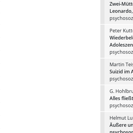
Zwei-Mütte
Leonardo,
psychosozi
Peter Kutt
Wiederbel
Adoleszenz
psychosozi
Martin Tei
Suizid im 
psychosozi
G. Hohlbr
Alles fließ
psychosozi
Helmut Lu
Äußere un
psychosom