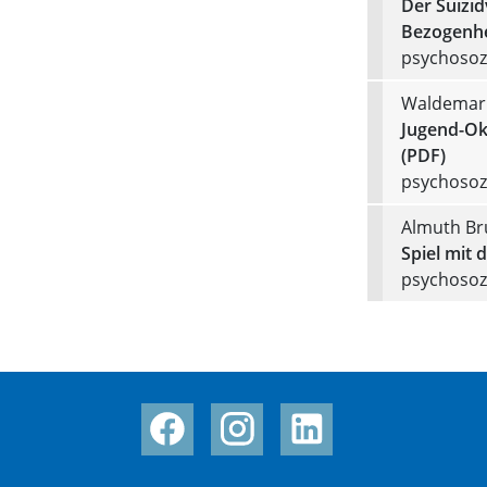
Der Suizi
Bezogenhe
psychosozi
Waldemar
Jugend-Ok
(PDF)
psychosozi
Almuth Br
Spiel mit 
psychosozi