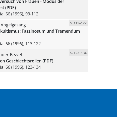
dversuch von Frauen - Modus der
it (PDF)
al 66 (1996), 99-112
S. 113–122
 Vogelgesang
kultismus: Faszinosum und Tremendum
al 66 (1996), 113-122
S. 123–134
uder-Bezzel
den Geschlechtsrollen (PDF)
al 66 (1996), 123-134