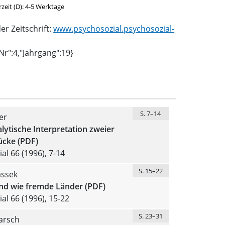
erzeit (D): 4-5 Werktage
r Zeitschrift:
www.psychosozial.psychosozial-
tNr":4,"Jahrgang":19}
S. 7–14
er
ytische Interpretation zweier
cke (PDF)
al 66 (1996), 7-14
S. 15–22
assek
nd wie fremde Länder (PDF)
al 66 (1996), 15-22
S. 23–31
arsch