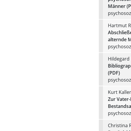
Männer (P
psychosozi
Hartmut R
Abschlie
alternde 
psychosozi
Hildegard
Bibliogra
(PDF)
psychosozi
Kurt Kall
Zur Vater-
Bestandsa
psychosozi
Christina 