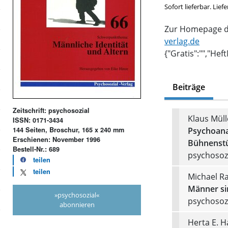
Sofort lieferbar. Lief
Zur Homepage de
verlag.de
{"Gratis":"","Hef
Beiträge
Zeitschrift: psychosozial
Klaus Müll
ISSN: 0171-3434
Psychoanal
144 Seiten, Broschur, 165 x 240 mm
Erschienen: November 1996
Bühnenstü
Bestell-Nr.: 689
psychosozi
teilen
teilen
Michael R
Männer si
»psychosozial«
psychosozi
abonnieren
Herta E. H