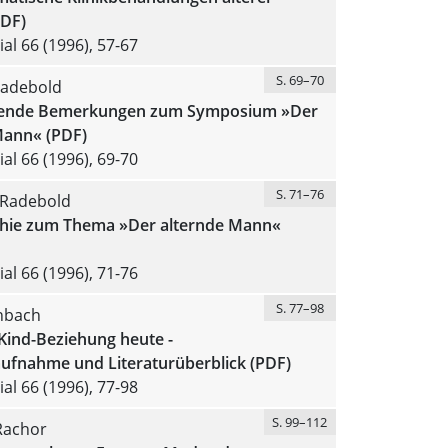
DF)
al 66 (1996), 57-67
S. 69–70
adebold
ßende Bemerkungen zum Symposium »Der
Mann« (PDF)
al 66 (1996), 69-70
S. 71–76
 Radebold
phie zum Thema »Der alternde Mann«
al 66 (1996), 71-76
S. 77–98
enbach
Kind-Beziehung heute -
ufnahme und Literaturüberblick (PDF)
al 66 (1996), 77-98
S. 99–112
Rachor