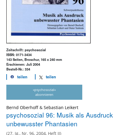
Zeitschrift: psychosozial
ISSN: 0171-3434
143 Seiten, Broschur, 165 x 240 mm
Erschienen: Juli 2004
Bestell-Nr.: 334
teilen
teilen
»psychosozial«
abonnieren
Bernd Oberhoff
&
Sebastian Leikert
psychosozial 96: Musik als Ausdruck
unbewusster Phantasien
(27. Jg., Nr. 96, 2004, Heft II)