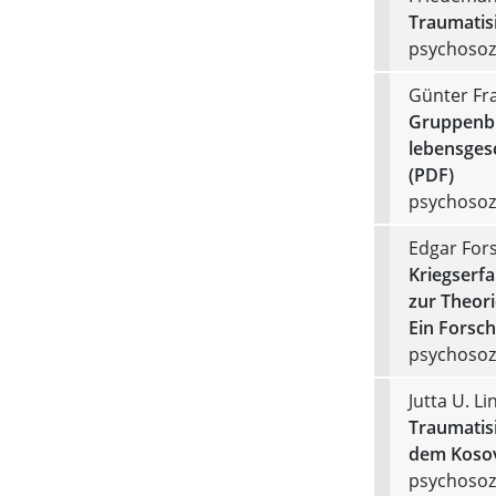
Traumatis
psychosozi
Günter Fr
Gruppenbil
lebensgesc
(PDF)
psychosozi
Edgar Fors
Kriegserfa
zur Theori
Ein Forsc
psychosozi
Jutta U. L
Traumatis
dem Kosov
psychosozi