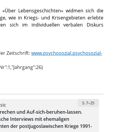
l »Über Lebensgeschichten« widmen sich die
ge, wie in Kriegs- und Krisengebieten erlebte
gen sich im individuellen verbalen Diskurs
r Zeitschrift:
www.psychosozial.psychosozial-
tNr":1,"Jahrgang":26}
S. 7–25
sic
echen und Auf-sich-beruhen-lassen.
sche Interviews mit ehemaligen
ten der postjugoslawischen Kriege 1991-