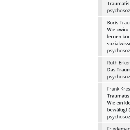
Traumatis
psychosozi
Boris Trau
Wie »wir«
lernen kö
sozialwiss
psychosozi
Ruth Erken
Das Traum
psychosozi
Frank Kres
Traumatis
Wie ein kl
bewältigt 
psychosozi
Friedemann