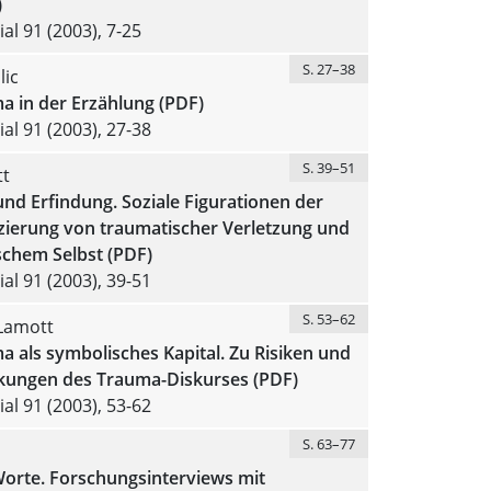
)
al 91 (2003), 7-25
S. 27–38
lic
a in der Erzählung (PDF)
al 91 (2003), 27-38
S. 39–51
tt
und Erfindung. Soziale Figurationen der
izierung von traumatischer Verletzung und
schem Selbst (PDF)
al 91 (2003), 39-51
S. 53–62
 Lamott
 als symbolisches Kapital. Zu Risiken und
ungen des Trauma-Diskurses (PDF)
al 91 (2003), 53-62
S. 63–77
Worte. Forschungsinterviews mit