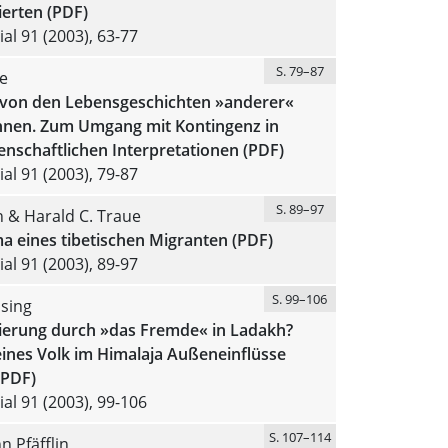
ierten (PDF)
al 91 (2003), 63-77
S. 79–87
e
 von den Lebensgeschichten »anderer«
nnen. Zum Umgang mit Kontingenz in
enschaftlichen Interpretationen (PDF)
al 91 (2003), 79-87
S. 89–97
 & Harald C. Traue
a eines tibetischen Migranten (PDF)
al 91 (2003), 89-97
S. 99–106
sing
ierung durch »das Fremde« in Ladakh?
eines Volk im Himalaja Außeneinflüsse
(PDF)
al 91 (2003), 99-106
S. 107–114
 Pfäfflin