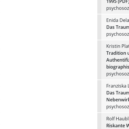
1995 (PDF
psychosozi
Enida Dela
Das Traum
psychosozi
Kristin Pla
Tradition 
Authentif
biographi
psychosozi
Franziska
Das Trauma
Nebenwirk
psychosozi
Rolf Haubl
Riskante 