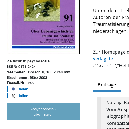
Unter dem Tite
Autoren der Fra
Traumatisierun
niederschlagen.
Zur Homepage de
verlag.de
Zeitschrift: psychosozial
{"Gratis":"","Hef
ISSN: 0171-3434
144 Seiten, Broschur, 165 x 240 mm
Erschienen: März 2003
Bestell-Nr.: 245
Beiträge
teilen
teilen
Natalija Ba
»psychosozial«
Vom Anspr
abonnieren
Biographi
Kombattan