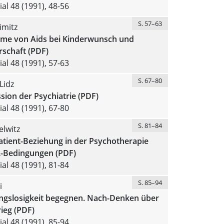
al 48 (1991), 48-56
S. 57–63
imitz
eme von Aids bei Kinderwunsch und
schaft (PDF)
al 48 (1991), 57-63
S. 67–80
Lidz
sion der Psychiatrie (PDF)
al 48 (1991), 67-80
S. 81–84
elwitz
atient-Beziehung in der Psychotherapie
-Bedingungen (PDF)
al 48 (1991), 81-84
S. 85–94
i
ngslosigkeit begegnen. Nach-Denken über
ieg (PDF)
al 48 (1991), 85-94