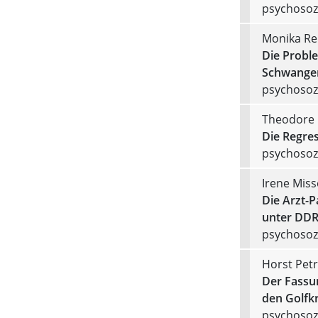
psychosozi
Monika Re
Die Probl
Schwanger
psychosozi
Theodore 
Die Regres
psychosozi
Irene Miss
Die Arzt-P
unter DDR
psychosozi
Horst Petr
Der Fassu
den Golfkr
psychosozi