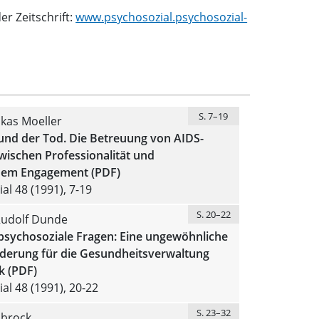
r Zeitschrift:
www.psychosozial.psychosozial-
S. 7–19
kas Moeller
und der Tod. Die Betreuung von AIDS-
wischen Professionalität und
hem Engagement (PDF)
al 48 (1991), 7-19
S. 20–22
Rudolf Dunde
psychosoziale Fragen: Eine ungewöhnliche
derung für die Gesundheitsverwaltung
ik (PDF)
al 48 (1991), 20-22
S. 23–32
nbrock