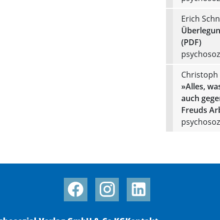
Erich Schn
Überlegun
(PDF)
psychosozi
Christoph
»Alles, wa
auch gege
Freuds Ar
psychosozi