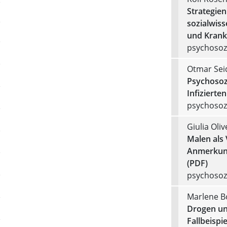
Strategien
sozialwiss
und Krank
psychosozi
Otmar Sei
Psychosoz
Infizierte
psychosozi
Giulia Oliv
Malen als
Anmerkunge
(PDF)
psychosozi
Marlene B
Drogen und
Fallbeispie