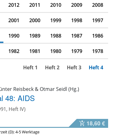
2012
2011
2010
2009
2008
2001
2000
1999
1998
1997
1990
1989
1988
1987
1986
1982
1981
1980
1979
1978
Heft 1
Heft 2
Heft 3
Heft 4
ünter Reisbeck & Otmar Seidl (Hg.)
l 48: AIDS
991, Heft IV)
18,60 €
erzeit (D): 4-5 Werktage