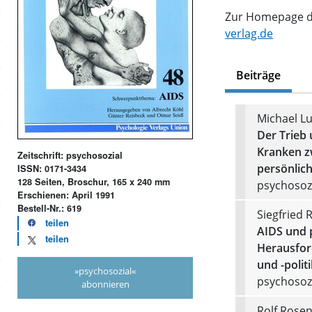
Zur Homepage de
verlag.de
Beiträge
Michael Lu
Der Trieb 
Kranken z
Zeitschrift: psychosozial
persönlic
ISSN: 0171-3434
128 Seiten, Broschur, 165 x 240 mm
psychosozi
Erschienen: April 1991
Bestell-Nr.: 619
Siegfried 
teilen
AIDS und 
teilen
Herausfor
und -polit
»psychosozial«
psychosozi
abonnieren
Rolf Rose