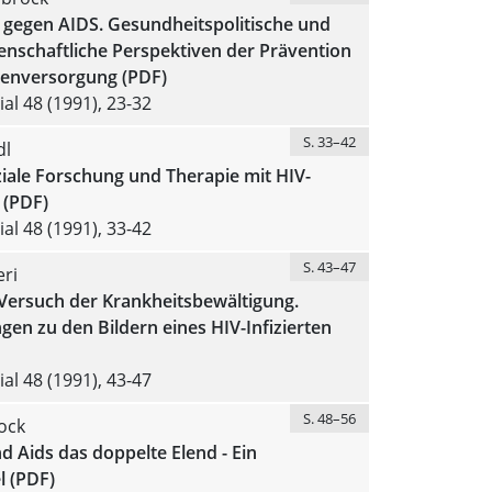
 gegen AIDS. Gesundheitspolitische und
enschaftliche Perspektiven der Prävention
enversorgung (PDF)
al 48 (1991), 23-32
S. 33–42
dl
iale Forschung und Therapie mit HIV-
n (PDF)
al 48 (1991), 33-42
S. 43–47
eri
 Versuch der Krankheitsbewältigung.
n zu den Bildern eines HIV-Infizierten
al 48 (1991), 43-47
S. 48–56
ock
 Aids das doppelte Elend - Ein
l (PDF)