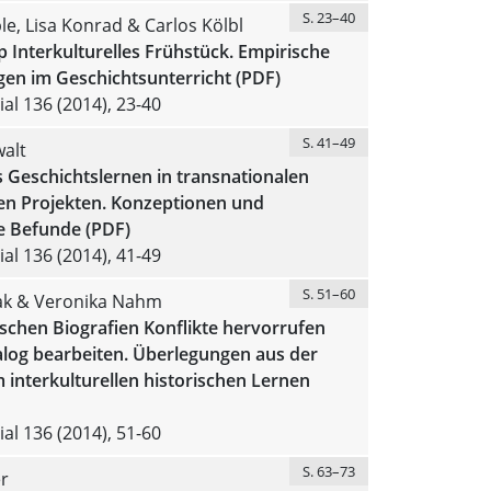
S. 23–40
e, Lisa Konrad & Carlos Kölbl
p Interkulturelles Frühstück. Empirische
en im Geschichtsunterricht (PDF)
al 136 (2014), 23-40
S. 41–49
alt
es Geschichtslernen in transnationalen
hen Projekten. Konzeptionen und
e Befunde (PDF)
al 136 (2014), 41-49
S. 51–60
ak & Veronika Nahm
ischen Biografien Konflikte hervorrufen
alog bearbeiten. Überlegungen aus der
 interkulturellen historischen Lernen
al 136 (2014), 51-60
S. 63–73
er