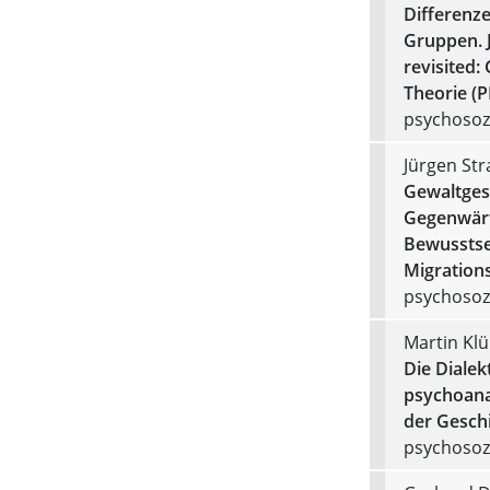
Differenze
Gruppen. 
revisited:
Theorie (P
psychosozi
Jürgen St
Gewaltgesc
Gegenwärt
Bewusstsei
Migrations
psychosozi
Martin Kl
Die Dialek
psychoana
der Gesch
psychosozi