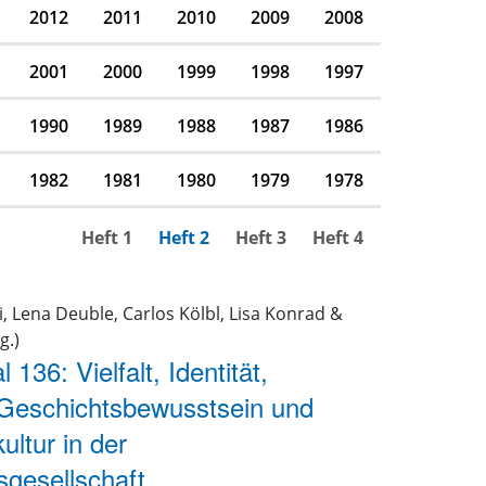
2012
2011
2010
2009
2008
2001
2000
1999
1998
1997
1990
1989
1988
1987
1986
1982
1981
1980
1979
1978
Heft 1
Heft 2
Heft 3
Heft 4
li, Lena Deuble, Carlos Kölbl, Lisa Konrad &
g.)
 136: Vielfalt, Identität,
 Geschichtsbewusstsein und
ultur in der
gesellschaft