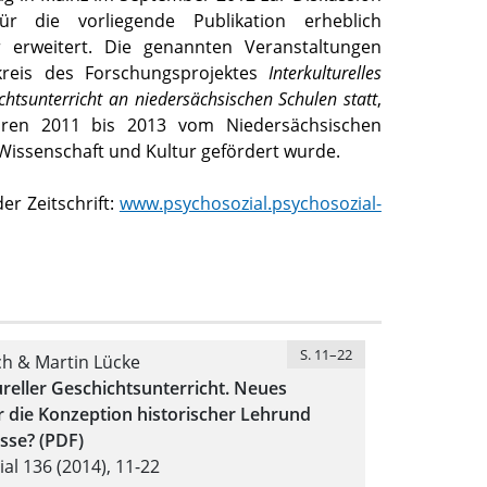
ür die vorliegende Publikation erheblich
r erweitert. Die genannten Veranstaltungen
reis des Forschungsprojektes
Interkulturelles
htsunterricht an niedersächsischen Schulen statt
,
hren 2011 bis 2013 vom Niedersächsischen
 Wissenschaft und Kultur gefördert wurde.
r Zeitschrift:
www.psychosozial.psychosozial-
S. 11–22
ch & Martin Lücke
reller Geschichtsunterricht. Neues
ür die Konzeption historischer Lehrund
sse? (PDF)
al 136 (2014), 11-22