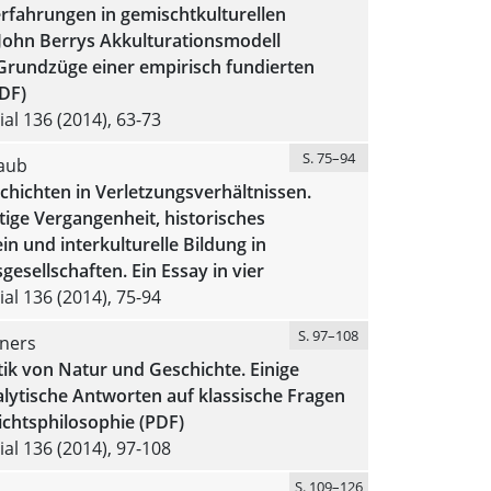
rfahrungen in gemischtkulturellen
John Berrys Akkulturationsmodell
 Grundzüge einer empirisch fundierten
DF)
al 136 (2014), 63-73
S. 75–94
raub
hichten in Verletzungsverhältnissen.
ige Vergangenheit, historisches
n und interkulturelle Bildung in
gesellschaften. Ein Essay in vier
al 136 (2014), 75-94
S. 97–108
üners
tik von Natur und Geschichte. Einige
lytische Antworten auf klassische Fragen
ichtsphilosophie (PDF)
al 136 (2014), 97-108
S. 109–126