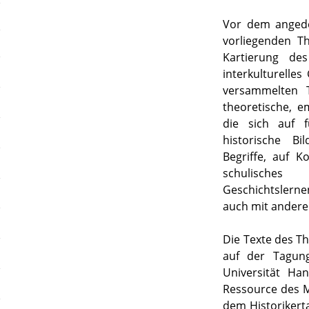
Vor dem angede
vorliegenden T
Kartierung des
interkulturelles
versammelten T
theoretische, e
die sich auf f
historische Bi
Begriffe, auf K
schulisches 
Geschichtslerne
auch mit andere
Die Texte des 
auf der Tagu
Universität Ha
Ressource des M
dem Historikert