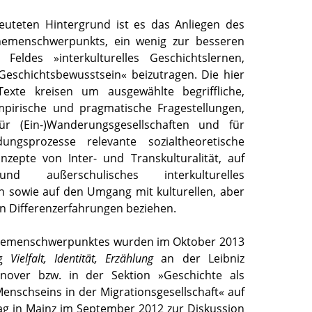
uteten Hintergrund ist es das Anliegen des
hemenschwerpunkts, ein wenig zur besseren
 Feldes »interkulturelles Geschichtslernen,
 Geschichtsbewusstsein« beizutragen. Die hier
exte kreisen um ausgewählte begriffliche,
mpirische und pragmatische Fragestellungen,
ür (Ein-)Wanderungsgesellschaften und für
ldungsprozesse relevante sozialtheoretische
onzepte von Inter- und Transkulturalität, auf
und außerschulisches interkulturelles
n sowie auf den Umgang mit kulturellen, aber
n Differenzerfahrungen beziehen.
Themenschwerpunktes wurden im Oktober 2013
ng
Vielfalt, Identität, Erzählung
an der Leibniz
nnover bzw. in der Sektion »Geschichte als
enschseins in der Migrationsgesellschaft« auf
ag in Mainz im September 2012 zur Diskussion