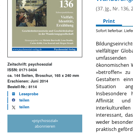
(37. Jg., Nr. 136, 
Print
Sofort lieferbar. Lief
Bildungseinrich
vielfältiger Gl
umfassenden 
Zeitschrift: psychosozial
ökonomischen Wa
ISSN: 0171-3434
»betroffen« zu
ca. 144 Seiten, Broschur, 165 x 240 mm
Gestaltern ei
Erschienen: Juni 2014
Situation an
Bestell-Nr.: 8114
Insbesondere h
Leseprobe
Affinität un
teilen
teilen
interkulturel
interessant, das
»psychosozial«
weder besonder
abonnieren
praktisch geförd