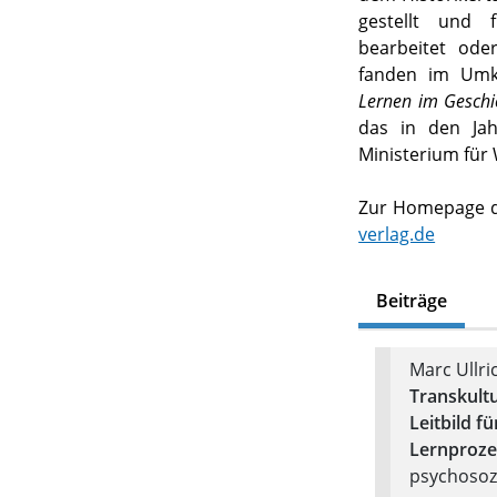
gestellt und f
bearbeitet ode
fanden im Umk
Lernen im Geschic
das in den Ja
Ministerium für
Zur Homepage de
verlag.de
Beiträge
Marc Ullri
Transkultu
Leitbild f
Lernproze
psychosozi