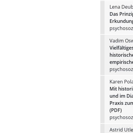
Lena Deubl
Das Prinzi
Erkundung
psychosozi
Vadim Osw
Vielfältig
historisc
empirisch
psychosozi
Karen Pol
Mit histor
und im Di
Praxis zum
(PDF)
psychosozi
Astrid Utl