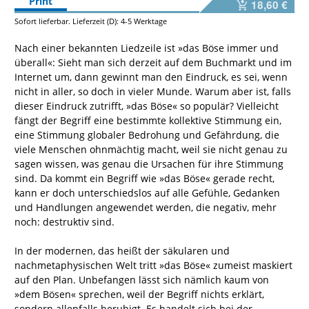
Print
18,60 €
Sofort lieferbar. Lieferzeit (D): 4-5 Werktage
Nach einer bekannten Liedzeile ist »das Böse immer und
überall«: Sieht man sich derzeit auf dem Buchmarkt und im
Internet um, dann gewinnt man den Eindruck, es sei, wenn
nicht in aller, so doch in vieler Munde. Warum aber ist, falls
dieser Eindruck zutrifft, »das Böse« so populär? Vielleicht
fängt der Begriff eine bestimmte kollektive Stimmung ein,
eine Stimmung globaler Bedrohung und Gefährdung, die
viele Menschen ohnmächtig macht, weil sie nicht genau zu
sagen wissen, was genau die Ursachen für ihre Stimmung
sind. Da kommt ein Begriff wie »das Böse« gerade recht,
kann er doch unterschiedslos auf alle Gefühle, Gedanken
und Handlungen angewendet werden, die negativ, mehr
noch: destruktiv sind.
In der modernen, das heißt der säkularen und
nachmetaphysischen Welt tritt »das Böse« zumeist maskiert
auf den Plan. Unbefangen lässt sich nämlich kaum von
»dem Bösen« sprechen, weil der Begriff nichts erklärt,
sondern allenfalls beruhigt. Es handelt sich bei der