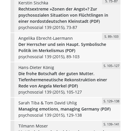
S. 73–87
Kerstin Sischka
Rechtsextreme »Zonen der Angst«? Zur
psychosozialen Situation von Flüchtlingen in
einer nordostdeutschen Kleinstadt (PDF)
psychosozial 139 (2015), 73-87
S. 89–103
Angelika Ebrecht-Laermann
Der Herrscher und sein Haupt. Symbolische
Politik im Merkelismus (PDF)
psychosozial 139 (2015), 89-103
S. 105–127
Hans-Dieter König
Die frohe Botschaft der guten Mutter.
Tiefenhermeneutische Rekonstruktion einer
Rede von Angela Merkel (PDF)
psychosozial 139 (2015), 105-127
S. 129–138
Sarah Tiba & Tom David Uhlig
Managing emotions, managing Germany (PDF)
psychosozial 139 (2015), 129-138
S. 139–141
Tilmann Moser