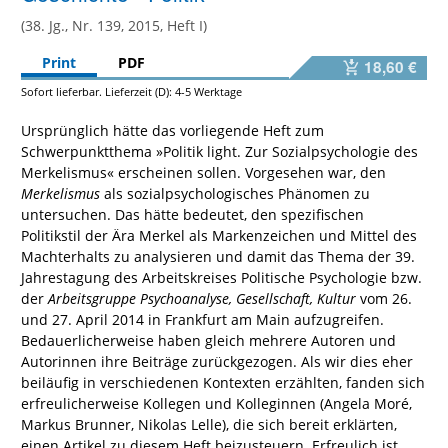
(38. Jg., Nr. 139, 2015, Heft I)
Print
PDF
18,60 €
Sofort lieferbar. Lieferzeit (D): 4-5 Werktage
Ursprünglich hätte das vorliegende Heft zum
Schwerpunktthema »Politik light. Zur Sozialpsychologie des
Merkelismus« erscheinen sollen. Vorgesehen war, den
Merkelismus
als sozialpsychologisches Phänomen zu
untersuchen. Das hätte bedeutet, den spezifischen
Politikstil der Ära Merkel als Markenzeichen und Mittel des
Machterhalts zu analysieren und damit das Thema der 39.
Jahrestagung des Arbeitskreises Politische Psychologie bzw.
der
Arbeitsgruppe Psychoanalyse, Gesellschaft, Kultur
vom 26.
und 27. April 2014 in Frankfurt am Main aufzugreifen.
Bedauerlicherweise haben gleich mehrere Autoren und
Autorinnen ihre Beiträge zurückgezogen. Als wir dies eher
beiläufig in verschiedenen Kontexten erzählten, fanden sich
erfreulicherweise Kollegen und Kolleginnen (Angela Moré,
Markus Brunner, Nikolas Lelle), die sich bereit erklärten,
einen Artikel zu diesem Heft beizusteuern. Erfreulich ist