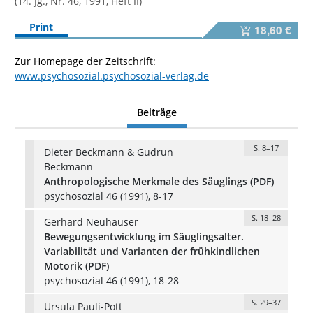
(14. Jg., Nr. 46, 1991, Heft II)
Print
18,60 €
Zur Homepage der Zeitschrift:
www.psychosozial.psychosozial-verlag.de
Beiträge
S. 8–17
Dieter Beckmann & Gudrun
Beckmann
Anthropologische Merkmale des Säuglings (PDF)
psychosozial 46 (1991), 8-17
S. 18–28
Gerhard Neuhäuser
Bewegungsentwicklung im Säuglingsalter.
Variabilität und Varianten der frühkindlichen
Motorik (PDF)
psychosozial 46 (1991), 18-28
S. 29–37
Ursula Pauli-Pott