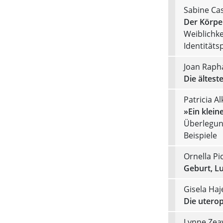
Sabine Ca
Der Körpe
Weiblichke
Identitäts
Joan Rapha
Die ältest
Patricia A
»Ein klein
Überlegun
Beispiele
Ornella Pic
Geburt, L
Gisela Haj
Die uterop
Lynne Zea