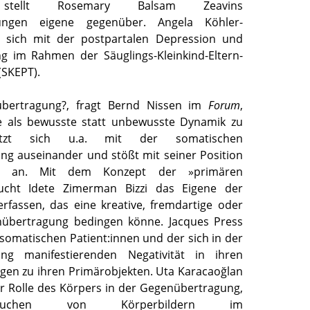
stellt Rosemary Balsam Zeavins
erungen eigene gegenüber. Angela Köhler-
t sich mit der postpartalen Depression und
g im Rahmen der Säuglings-Kleinkind-Eltern-
(SKEPT).
bertragung?, fragt Bernd Nissen im
Forum
,
ie als bewusste statt unbewusste Dynamik zu
etzt sich u.a. mit der somatischen
g auseinander und stößt mit seiner Position
an. Mit dem Konzept der »primären
 sucht Idete Zimerman Bizzi das Eigene der
erfassen, das eine kreative, fremdartige oder
nübertragung bedingen könne. Jacques Press
 somatischen Patient:innen und der sich in der
ng manifestierenden Negativität in ihren
gen zu ihren Primärobjekten. Uta Karacaoğlan
er Rolle des Körpers in der Gegenübertragung,
uchen von Körperbildern im