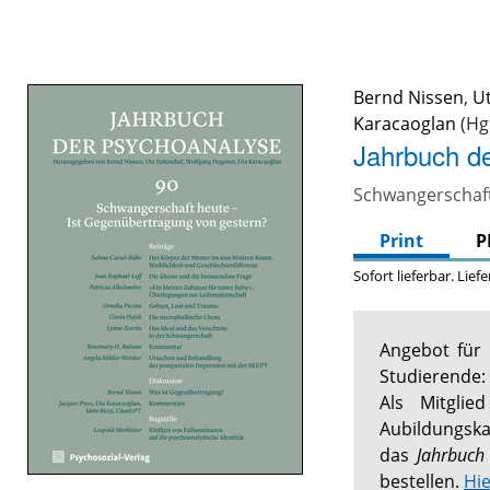
Bernd Nissen
,
Ut
Karacaoglan
Jahrbuch d
Schwangerschaft
Print
P
Sofort lieferbar. Lief
Angebot für 
Studierende:
Als Mitgli
Aubildungska
das
Jahrbuch
bestellen.
Hi