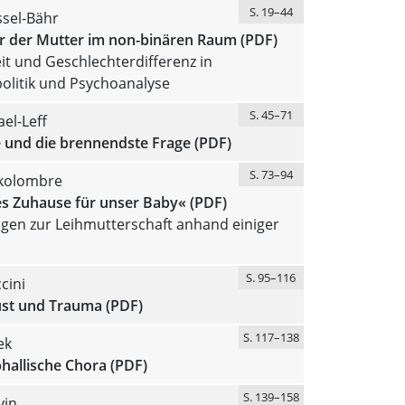
S. 19–44
ssel-Bähr
r der Mutter im non-binären Raum (PDF)
it und Geschlechterdifferenz in
politik und Psychoanalyse
S. 45–71
el-Leff
e und die brennendste Frage (PDF)
S. 73–94
lkolombre
es Zuhause für unser Baby« (PDF)
gen zur Leihmutterschaft anhand einiger
S. 95–116
cini
ust und Trauma (PDF)
S. 117–138
ek
hallische Chora (PDF)
S. 139–158
vin