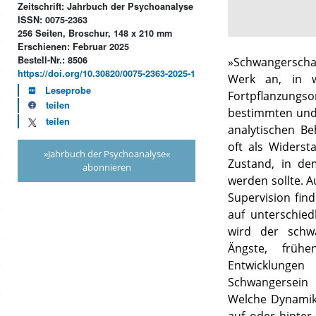
Zeitschrift: Jahrbuch der Psychoanalyse
ISSN: 0075-2363
256 Seiten, Broschur, 148 x 210 mm
Erschienen: Februar 2025
Bestell-Nr.: 8506
»Schwangerschaft
https://doi.org/10.30820/0075-2363-2025-1
Werk an, in w
Leseprobe
Fortpflanzun
teilen
bestimmten und 
teilen
analytischen B
oft als Widerst
»Jahrbuch der Psychoanalyse«
Zustand, in de
abonnieren
werden sollte. 
Supervision fin
auf unterschiedl
wird der schw
Ängste, frühe
Entwicklung
Schwangersein
Welche Dynamike
auf oder hinte