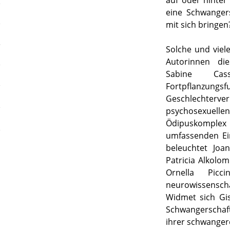
eine Schwanger
mit sich bringen
Solche und viel
Autorinnen d
Sabine Ca
Fortpflanzungsf
Geschlechterve
psychosexuelle
Ödipuskomple
umfassenden Ein
beleuchtet Joan
Patricia Alkolom
Ornella Picc
neurowissenscha
Widmet sich Gis
Schwangerschaft
ihrer schwangere