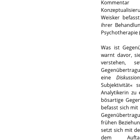
Kommentar 
Konzeptualisi
Weisker befass
ihrer Behandlun
Psychotherapie 
Was ist Gegenü
warnt davor, s
verstehen, s
Gegenübertragun
eine
Diskussion
Subjektivität«
Analytikerin zu 
bösartige Gege
befasst sich mit
Gegenübertragu
frühen Beziehun
setzt sich mit d
dem Aufta