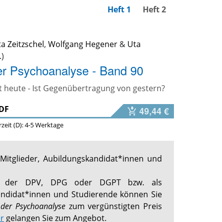
Heft 1
Heft 2
a Zeitzschel
,
Wolfgang Hegener
&
Uta
er Psychoanalyse - Band 90
 heute - Ist Gegenübertragung von gestern?
DF
49,44 €
erzeit (D): 4-5 Werktage
Mitglieder, Aubildungskandidat*innen und
ed der DPV, DPG oder DGPT bzw. als
ndidat*innen und Studierende können Sie
 der Psychoanalyse
zum vergünstigten Preis
er
gelangen Sie zum Angebot.