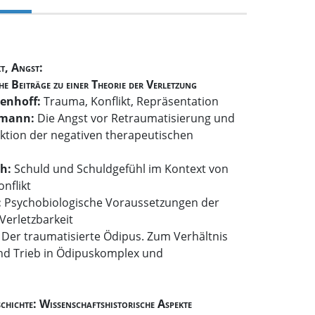
t, Angst:
e Beiträge zu einer Theorie der Verletzung
enhoff:
Trauma, Konflikt, Repräsentation
gmann:
Die Angst vor Retraumatisierung und
ktion der negativen therapeutischen
ch:
Schuld und Schuldgefühl im Kontext von
nflikt
:
Psychobiologische Voraussetzungen der
Verletzbarkeit
:
Der traumatisierte Ödipus. Zum Verhältnis
d Trieb in Ödipuskomplex und
s
schichte: Wissenschaftshistorische Aspekte