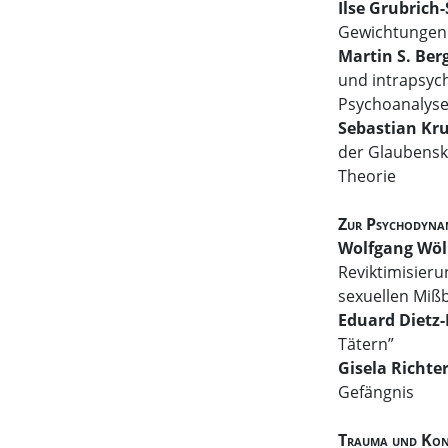
Ilse Grubrich-
Gewichtungen 
Martin S. Be
und intrapsych
Psychoanalys
Sebastian Kru
der Glaubensk
Theorie
Zur Psychodyna
Wolfgang Wöl
Reviktimisier
sexuellen Miß
Eduard Dietz
Tätern”
Gisela Richte
Gefängnis
Trauma und Konf