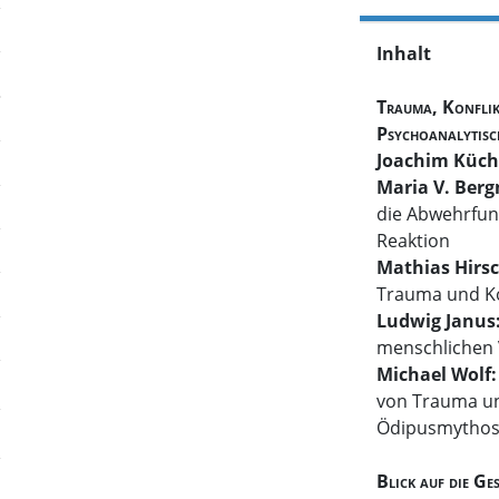
Inhalt
Trauma, Konflik
Psychoanalytisch
Joachim Küch
Maria V. Ber
die Abwehrfun
Reaktion
Mathias Hirs
Trauma und Ko
Ludwig Janus
menschlichen 
Michael Wolf
von Trauma un
Ödipusmytho
Blick auf die Ge