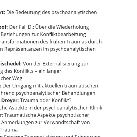
rt:
Die Bedeutung des psychoanalytischen
oof:
Der Fall D.: Über die Wiederholung
 Beziehungen zur Konfliktbearbeitung
ransformationen des frühen Traumas durch
n Repräsentanzen im psychoanalytischen
ischedel:
Von der Externalisierung zur
g des Konflikts – ein langer
scher Weg
:
Der Umgang mit aktuellen traumatischen
ährend psychoanalytischer Behandlungen
t Dreyer:
Trauma oder Konflikt?
iche Aspekte in der psychoanalytischen Klinik
r:
Traumatische Aspekte psychotischer
 Anmerkungen zur Verwandtschaft von
 Trauma
u:
Extreme Traumatisierung und Erinnerung.