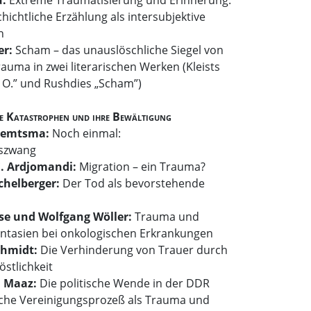
hichtliche Erzählung als intersubjektive
n
er:
Scham – das unauslöschliche Siegel von
rauma in zwei literarischen Werken (Kleists
 O.” und Rushdies „Scham”)
e Katastrophen und ihre Bewältigung
Reemtsma:
Noch einmal:
szwang
 Ardjomandi:
Migration – ein Trauma?
chelberger:
Der Tod als bevorstehende
se und Wolfgang Wöller:
Trauma und
ntasien bei onkologischen Erkrankungen
chmidt:
Die Verhinderung von Trauer durch
östlichkeit
m Maaz:
Die politische Wende in der DDR
che Vereinigungsprozeß als Trauma und