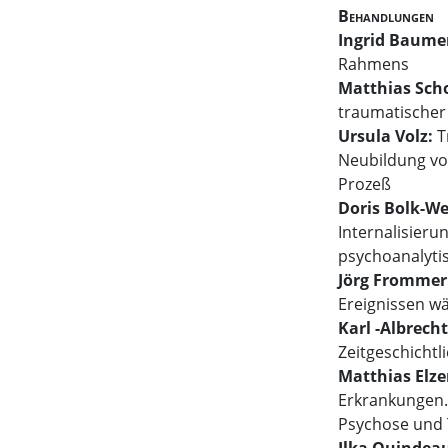
Behandlungen
Ingrid Baume
Rahmens
Matthias Sch
traumatischer
Ursula Volz:
T
Neubildung vo
Prozeß
Doris Bolk-We
Internalisierun
psychoanalyti
Jörg Frommer
Ereignissen w
Karl -Albrech
Zeitgeschichtl
Matthias Elze
Erkrankungen.
Psychose und
Ilka Quindea