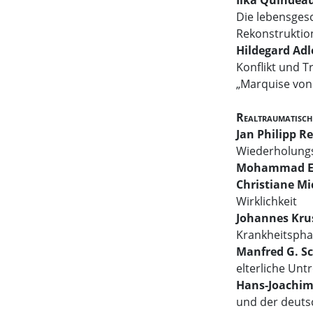
Die lebensgesc
Rekonstruktio
Hildegard Adl
Konflikt und T
„Marquise von
Realtraumatisch
Jan Philipp 
Wiederholung
Mohammad E.
Christiane Mi
Wirklichkeit
Johannes Kru
Krankheitspha
Manfred G. S
elterliche Untr
Hans-Joachi
und der deuts