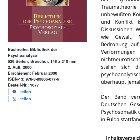
Traumatheorie
unbewußten Kon
und Konflikt 
Diskussionen. W
wie Gewalt, M
Bedrohung auf
Buchreihe: Bibliothek der
Verformungen
Psychoanalyse
nichtneurotisch
526 Seiten, Broschur, 148 x 210 mm
stellen sich d
2. Aufl. 2000
Erschienen: Februar 2000
psychoanalyti
ISBN-13: 978-3-89806-077-6
überhaupt jemal
Bestell-Nr.: 1077
teilen
Der Band vere
teilen
Deutschen Gese
Psychosomatik u
in Fulda stattfan
Inhaltsverzeic