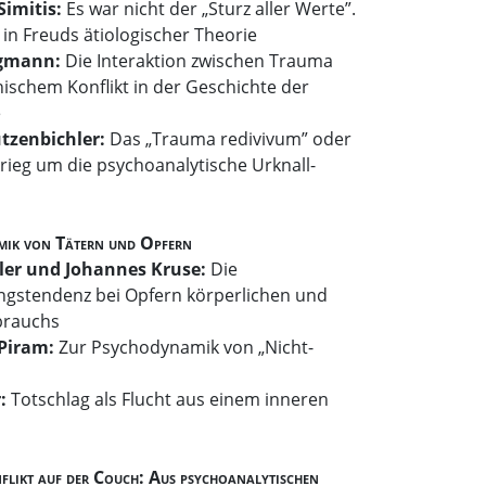
Simitis:
Es war nicht der „Sturz aller Werte”.
in Freuds ätiologischer Theorie
rgmann:
Die Interaktion zwischen Trauma
ischem Konflikt in der Geschichte der
e
tzenbichler:
Das „Trauma redivivum” oder
rieg um die psychoanalytische Urknall-
mik von Tätern und Opfern
ler und Johannes Kruse:
Die
ungstendenz bei Opfern körperlichen und
brauchs
-Piram:
Zur Psychodynamik von „Nicht-
r:
Totschlag als Flucht aus einem inneren
likt auf der Couch: Aus psychoanalytischen