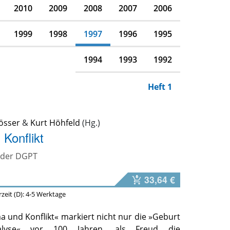
2010
2009
2008
2007
2006
1999
1998
1997
1996
1995
1994
1993
1992
Heft 1
össer
&
Kurt Höhfeld
Konflikt
n der DGPT
33,64 €
erzeit (D): 4-5 Werktage
a und Konflikt« markiert nicht nur die »Geburt
alyse« vor 100 Jahren, als Freud die