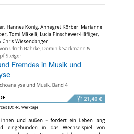
er
,
Hannes König
,
Annegret Körber
,
Marianne
ber
,
Tomi Mäkelä
,
Lucia Pinschewer-Häfliger
,
&
Chris Wiesendanger
 von
Ulrich Bahrke
,
Dominik Sackmann
&
pf Steiger
und Fremdes in Musik und
yse
ychoanalyse und Musik, Band 4
DF
21,40 €
erzeit (D): 4-5 Werktage
innen und außen – fordert ein Leben lang
rd eingebunden in das Wechselspiel von