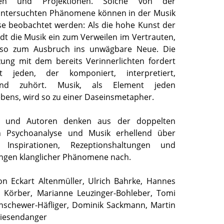
ungen und Projektionen. Solche von der
untersuchten Phänomene können in der Musik
se beobachtet werden: Als die hohe Kunst der
dt die Musik ein zum Verweilen im Vertrauten,
nso zum Ausbruch ins unwägbare Neue. Die
ung mit dem bereits Verinnerlichten fordert
t jeden, der komponiert, interpretiert,
 und zuhört. Musik, als Element jeden
bens, wird so zu einer Daseinsmetapher.
n und Autoren denken aus der doppelten
n Psychoanalyse und Musik erhellend über
, Inspirationen, Rezeptionshaltungen und
tungen klanglicher Phänomene nach.
on Eckart Altenmüller, Ulrich Bahrke, Hannes
t Körber, Marianne Leuzinger-Bohleber, Tomi
inschewer-Häfliger, Dominik Sackmann, Martin
Wiesendanger