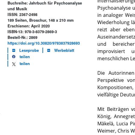
Internalisier
Buchreihe: Jahrbuch für Psychoanalyse
Psychoanalyse 
und Musik
in analoger Wei
ISSN: 2367-2498
189 Seiten, Broschur, 148 x 210 mm
Wiederholung lä
Erschienen: April 2020
reizt aber ebe
ISBN-13: 978-3-8379-2869-3
Auseinandersetz
Bestell-Nr.: 2869
https://doi.org/10.30820/9783837928693
und bereicher
Leseprobe
Werbeblatt
improvisiert
teilen
menschlichen Le
teilen
Die Autorinne
Perspektive vo
Kompositionen
vielfältige Deu
Mit Beiträgen v
König, Annegre
Mäkelä, Lucia P
Weimer, Chris 