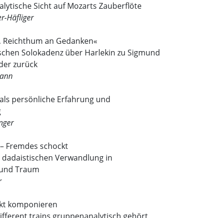
lytische Sicht auf Mozarts Zauberflöte
r-Häfliger
z, Reichthum an Gedanken«
ischen Solokadenz über Harlekin zu Sigmund
der zurück
mann
als persönliche Erfahrung und
g
nger
 – Fremdes schockt
 dadaistischen Verwandlung in
 und Traum
r
ekt komponieren
ifferent trains gruppenanalytisch gehört