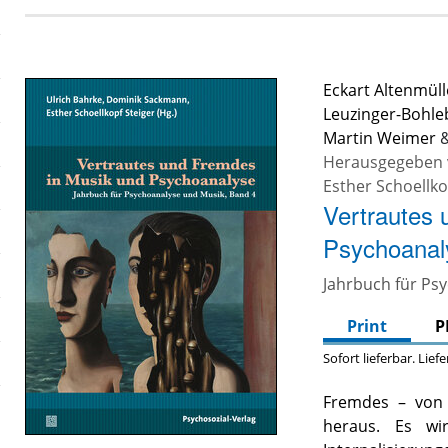
Eckart Altenmüll
Leuzinger-Bohle
Martin Weimer
Herausgegeben
Esther Schoellko
Vertrautes 
Psychoanal
Jahrbuch für Ps
Print
P
Sofort lieferbar. Lief
Fremdes – von 
heraus. Es wi