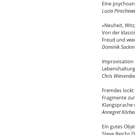
Eine psychoana
Lucia Pinschewe
»Neuheit, Wit
Von der klass
Freud und wie
Dominik Sack
Improvisation 
Lebenshaltun
Chris Wiesenda
Fremdes lockt
Fragmente zur
Klangsprache
Annegret Körbe
Ein gutes Obj
Steve Reichs D