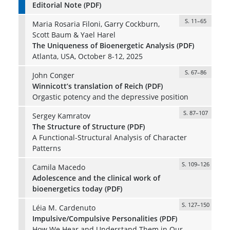
Editorial Note (PDF)
S. 11–65
Maria Rosaria Filoni, Garry Cockburn,
Scott Baum & Yael Harel
The Uniqueness of Bioenergetic Analysis (PDF)
Atlanta, USA, October 8-12, 2025
S. 67–86
John Conger
Winnicott’s translation of Reich (PDF)
Orgastic potency and the depressive position
S. 87–107
Sergey Kamratov
The Structure of Structure (PDF)
A Functional-Structural Analysis of Character
Patterns
S. 109–126
Camila Macedo
Adolescence and the clinical work of
bioenergetics today (PDF)
S. 127–150
Léia M. Cardenuto
Impulsive/Compulsive Personalities (PDF)
How We Hear and Understand Them in Our