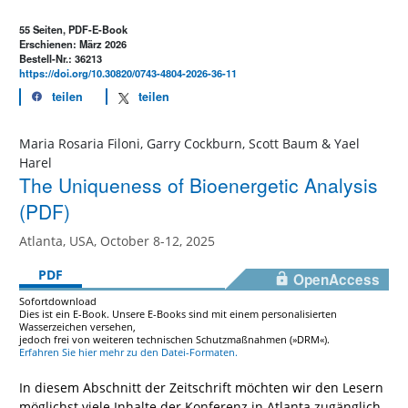
55 Seiten, PDF-E-Book
Erschienen: März 2026
Bestell-Nr.: 36213
https://doi.org/10.30820/0743-4804-2026-36-11
teilen
teilen
Maria Rosaria Filoni, Garry Cockburn, Scott Baum & Yael
Harel
The Uniqueness of Bioenergetic Analysis
(PDF)
Atlanta, USA, October 8-12, 2025
PDF
OpenAccess
Sofortdownload
Dies ist ein E-Book. Unsere E-Books sind mit einem personalisierten
Wasserzeichen versehen,
jedoch frei von weiteren technischen Schutzmaßnahmen (»DRM«).
Erfahren Sie hier mehr zu den Datei-Formaten.
In diesem Abschnitt der Zeitschrift möchten wir den Lesern
möglichst viele Inhalte der Konferenz in Atlanta zugänglich