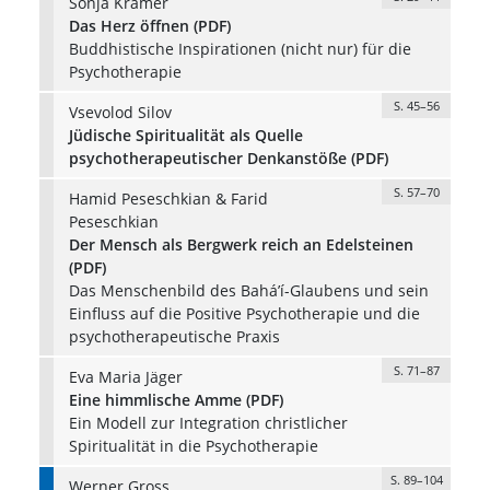
Sonja Kramer
Das Herz öffnen (PDF)
Buddhistische Inspirationen (nicht nur) für die
Psychotherapie
S. 45–56
Vsevolod Silov
Jüdische Spiritualität als Quelle
psychotherapeutischer Denkanstöße (PDF)
S. 57–70
Hamid Peseschkian & Farid
Peseschkian
Der Mensch als Bergwerk reich an Edelsteinen
(PDF)
Das Menschenbild des Bahá’í-Glaubens und sein
Einfluss auf die Positive Psychotherapie und die
psychotherapeutische Praxis
S. 71–87
Eva Maria Jäger
Eine himmlische Amme (PDF)
Ein Modell zur Integration christlicher
Spiritualität in die Psychotherapie
S. 89–104
Werner Gross