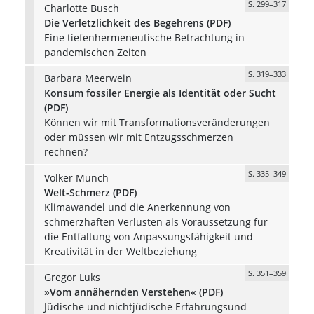
S. 299–317
Charlotte Busch
Die Verletzlichkeit des Begehrens (PDF)
Eine tiefenhermeneutische Betrachtung in
pandemischen Zeiten
S. 319–333
Barbara Meerwein
Konsum fossiler Energie als Identität oder Sucht
(PDF)
Können wir mit Transformationsveränderungen
oder müssen wir mit Entzugsschmerzen
rechnen?
S. 335–349
Volker Münch
Welt-Schmerz (PDF)
Klimawandel und die Anerkennung von
schmerzhaften Verlusten als Voraussetzung für
die Entfaltung von Anpassungsfähigkeit und
Kreativität in der Weltbeziehung
S. 351–359
Gregor Luks
»Vom annähernden Verstehen« (PDF)
Jüdische und nichtjüdische Erfahrungsund