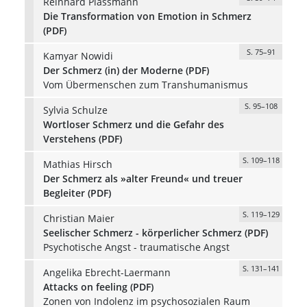
Reinhard Plassmann
Die Transformation von Emotion in Schmerz
(PDF)
S. 75–91
Kamyar Nowidi
Der Schmerz (in) der Moderne (PDF)
Vom Übermenschen zum Transhumanismus
S. 95–108
Sylvia Schulze
Wortloser Schmerz und die Gefahr des
Verstehens (PDF)
S. 109–118
Mathias Hirsch
Der Schmerz als »alter Freund« und treuer
Begleiter (PDF)
S. 119–129
Christian Maier
Seelischer Schmerz - körperlicher Schmerz (PDF)
Psychotische Angst - traumatische Angst
S. 131–141
Angelika Ebrecht-Laermann
Attacks on feeling (PDF)
Zonen von Indolenz im psychosozialen Raum