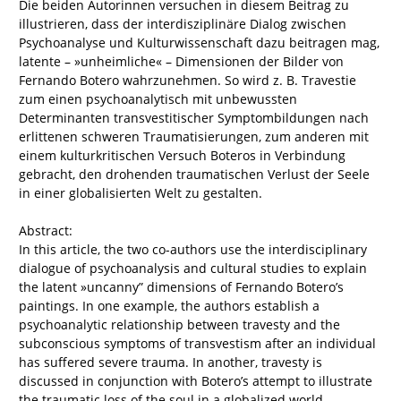
Die beiden Autorinnen versuchen in diesem Beitrag zu
illustrieren, dass der interdisziplinäre Dialog zwischen
Psychoanalyse und Kulturwissenschaft dazu beitragen mag,
latente – »unheimliche« – Dimensionen der Bilder von
Fernando Botero wahrzunehmen. So wird z. B. Travestie
zum einen psychoanalytisch mit unbewussten
Determinanten transvestitischer Symptombildungen nach
erlittenen schweren Traumatisierungen, zum anderen mit
einem kulturkritischen Versuch Boteros in Verbindung
gebracht, den drohenden traumatischen Verlust der Seele
in einer globalisierten Welt zu gestalten.
Abstract:
In this article, the two co-authors use the interdisciplinary
dialogue of psychoanalysis and cultural studies to explain
the latent »uncanny” dimensions of Fernando Botero’s
paintings. In one example, the authors establish a
psychoanalytic relationship between travesty and the
subconscious symptoms of transvestism after an individual
has suffered severe trauma. In another, travesty is
discussed in conjunction with Botero’s attempt to illustrate
the traumatic loss of the soul in a globalized world.