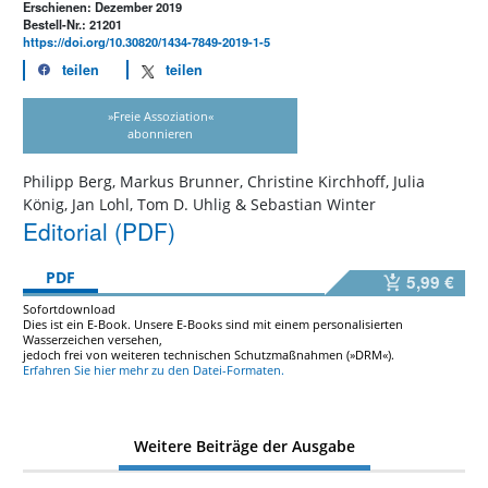
Erschienen: Dezember 2019
Bestell-Nr.: 21201
https://doi.org/10.30820/1434-7849-2019-1-5
teilen
teilen
»Freie Assoziation«
abonnieren
Philipp Berg, Markus Brunner, Christine Kirchhoff, Julia
König, Jan Lohl, Tom D. Uhlig & Sebastian Winter
Editorial (PDF)
PDF
5,99 €
Sofortdownload
Dies ist ein E-Book. Unsere E-Books sind mit einem personalisierten
Wasserzeichen versehen,
jedoch frei von weiteren technischen Schutzmaßnahmen (»DRM«).
Erfahren Sie hier mehr zu den Datei-Formaten.
Weitere Beiträge der Ausgabe