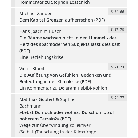
Kommentar zu Stephan Lessenich
S. 64–66
Michael Zander
Dem Kapital Grenzen aufherrschen (PDF)
S. 67–70
Hans-Joachim Busch
Die Bäume wachsen nicht in den Himmel - das
Herz des spätmodernen Subjekts lässt dies kalt
(PDF)
Eine Beziehungskrise
S. 71–74
Victor Blüml
Die Auflösung von Gefühlen, Gedanken und
Bedeutung in der Klimakrise (PDF)
Ein Kommentar zu Delaram Habibi-Kohlen
S. 74–77
Matthias Göpfert & Sophie
Bachmann
»Lebst Du noch oder wohnst Du schon … auf
höherem Terrain?« (PDF)
Wege zur Überwindung kollektiver
(Selbst-)Täuschung in der Klimafrage