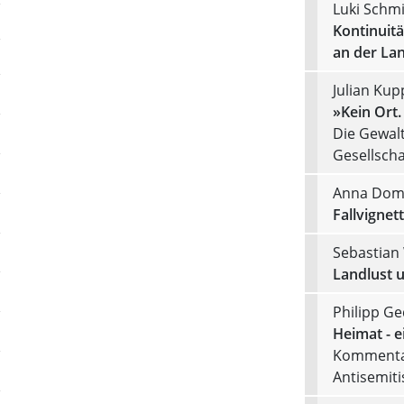
Luki Schmi
Kontinuit
an der Lan
Julian Kup
»Kein Ort.
Die Gewalt
Gesellscha
Anna Dom
Fallvignett
Sebastian
Landlust u
Philipp G
Heimat - e
Kommentar
Antisemit