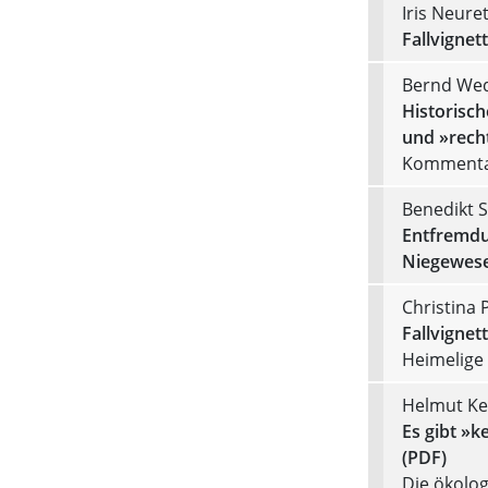
Iris Neure
Fallvignett
Bernd We
Historisc
und »rech
Kommenta
Benedikt S
Entfremdu
Niegewese
Christina 
Fallvignett
Heimelige 
Helmut Ke
Es gibt »k
(PDF)
Die ökolog