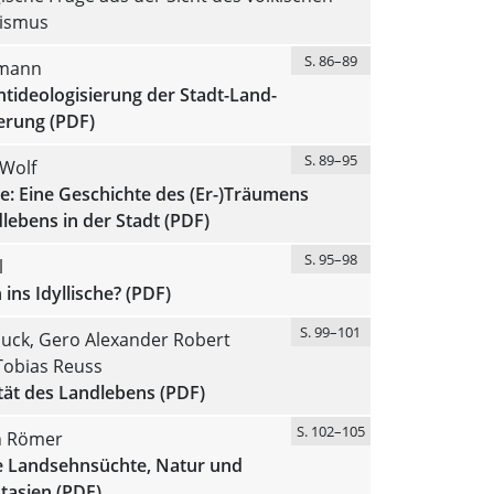
lismus
S. 86–89
mann
ntideologisierung der Stadt-Land-
erung (PDF)
S. 89–95
 Wolf
te: Eine Geschichte des (Er-)Träumens
lebens in der Stadt (PDF)
S. 95–98
l
ins Idyllische? (PDF)
S. 99–101
auck, Gero Alexander Robert
Tobias Reuss
tät des Landlebens (PDF)
S. 102–105
n Römer
e Landsehnsüchte, Natur und
tasien (PDF)