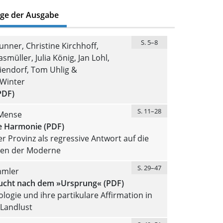
äge der Ausgabe
S. 5–8
nner, Christine Kirchhoff,
smüller, Julia König, Jan Lohl,
iendorf, Tom Uhlig &
 Winter
PDF)
S. 11–28
Mense
e Harmonie (PDF)
r Provinz als regressive Antwort auf die
en der Moderne
S. 29–47
mler
ucht nach dem »Ursprung« (PDF)
logie und ihre partikulare Affirmation in
 Landlust