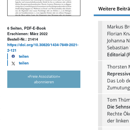
Weitere Beitr
Markus Bru
6 Seiten, PDF-E-Book
Florian Kna
Erschienen: März 2022
Bestell-Nr.: 21414
Johanna N
https://doi.org/10.30820/1434-7849-2021-
Sebastian
2-121
Editorial (
teilen
teilen
Thorsten 
Repressiv
»Freie Assoziation«
Das Lob de
abonnieren
Zumutung
Tom Thüm
Die Sehns
Rechte Öko
der linken