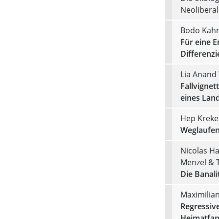
Neolibera
Bodo Kah
Für eine E
Differenzi
Lia Anand
Fallvignet
eines Land
Hep Kreke
Weglaufen 
Nicolas H
Menzel & 
Die Banali
Maximilia
Regressiv
Heimatfan