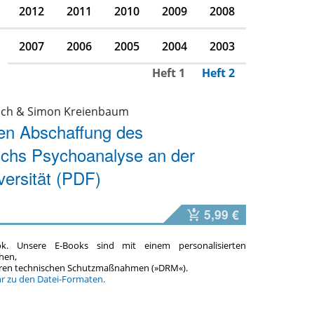
2012
2011
2010
2009
2008
2007
2006
2005
2004
2003
Heft 1
Heft 2
zsch & Simon Kreienbaum
en Abschaffung des
ichs Psychoanalyse an der
ersität (PDF)
5,99 €
ok. Unsere E-Books sind mit einem personalisierten
hen,
teren technischen Schutzmaßnahmen (»DRM«).
hr zu den Datei-Formaten.