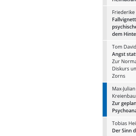
Friederike
Fallvignet
psychisch
dem Hinte
Tom David
Angst sta
Zur Norma
Diskurs um
Zorns
Max-Julian
Kreienba
Zur gepla
Psychoana
Tobias He
Der Sinn 