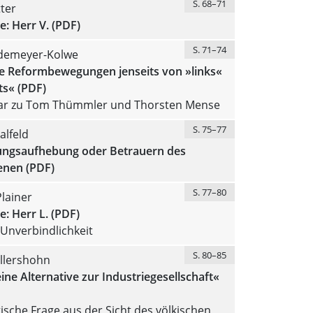
S. 68–71
tter
e: Herr V. (PDF)
S. 71–74
demeyer-Kolwe
he Reformbewegungen jenseits von »links«
ts« (PDF)
r zu Tom Thümmler und Thorsten Mense
S. 75–77
alfeld
ngsaufhebung oder Betrauern des
nen (PDF)
S. 77–80
Plainer
e: Herr L. (PDF)
Unverbindlichkeit
S. 80–85
llershohn
eine Alternative zur Industriegesellschaft«
ische Frage aus der Sicht des völkischen