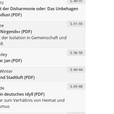
S. 49–51
tz
ät der Disharmonie oder: Das Unbehagen
dlust (PDF)
S. 51–55
pe
 Nirgends« (PDF)
 der Isolation in Gemeinschaft und
ft
S. 56–59
dey
e: Jan (PDF)
S. 60–64
 Winter
nd Stadtluft (PDF)
S. 65–68
ede
in deutsches Idyll (PDF)
 zum Verhältnis von Heimat und
ismus