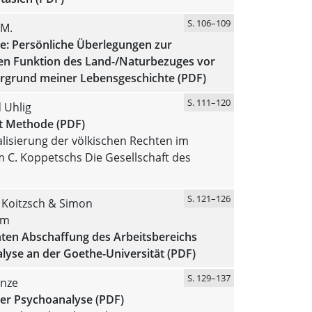
S. 106–109
 M.
te: Persönliche Überlegungen zur
en Funktion des Land-/Naturbezuges vor
rgrund meiner Lebensgeschichte (PDF)
S. 111–120
 Uhlig
tt Methode (PDF)
lisierung der völkischen Rechten im
 C. Koppetschs Die Gesellschaft des
S. 121–126
 Koitzsch & Simon
um
nten Abschaffung des Arbeitsbereichs
lyse an der Goethe-Universität (PDF)
S. 129–137
inze
der Psychoanalyse (PDF)