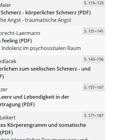
S. 119–129
Maier
 Schmerz - körperlicher Schmerz (PDF)
he Angst - traumatische Angst
S. 131–141
Ebrecht-Laermann
 feeling (PDF)
 Indolenz im psychosozialen Raum
S. 143–156
edlacek
rlichen zum seelischen Schmerz - und
F)
S. 157–167
tzer
eere und Lebendigkeit in der
tragung (PDF)
S. 171–187
Leikert
tes Körperengramm und somatische
 (PDF)
iten körperlicher Traumaspuren und