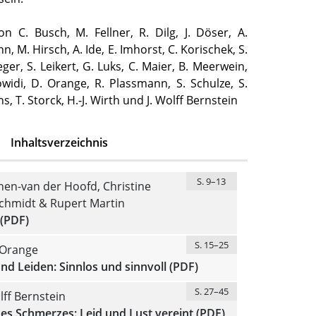
n C. Busch, M. Fellner, R. Dilg, J. Döser, A.
 M. Hirsch, A. Ide, E. Imhorst, C. Korischek, S.
ger, S. Leikert, G. Luks, C. Maier, B. Meerwein,
widi, D. Orange, R. Plassmann, S. Schulze, S.
s, T. Storck, H.-J. Wirth und J. Wolff Bernstein
Inhaltsverzeichnis
S. 9–13
chen-van der Hoofd, Christine
Schmidt & Rupert Martin
 (PDF)
S. 15–25
 Orange
d Leiden: Sinnlos und sinnvoll (PDF)
S. 27–45
ff Bernstein
es Schmerzes: Leid und Lust vereint (PDF)