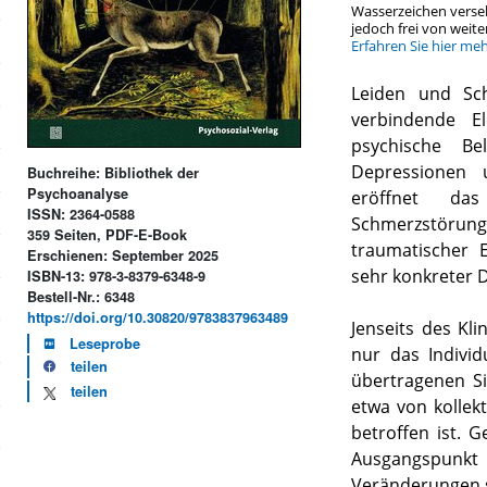
Wasserzeichen verse
jedoch frei von wei
Erfahren Sie hier me
Leiden und Sc
verbindende E
psychische B
Depressionen 
Buchreihe: Bibliothek der
Psychoanalyse
eröffnet da
ISSN: 2364-0588
Schmerzstörun
359 Seiten, PDF-E-Book
traumatischer 
Erschienen: September 2025
sehr konkreter 
ISBN-13: 978-3-8379-6348-9
Bestell-Nr.: 6348
https://doi.org/10.30820/9783837963489
Jenseits des Kli
Leseprobe
nur das Indivi
teilen
übertragenen Si
teilen
etwa von kollek
betroffen ist. 
Ausgangspunkt
Veränderungen s