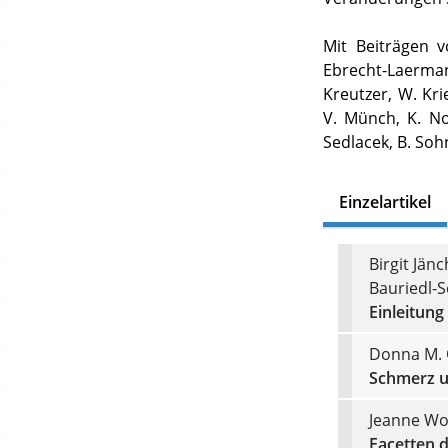
Mit Beiträgen vo
Ebrecht-Laermann,
Kreutzer, W. Krie
V. Münch, K. No
Sedlacek, B. Sohn
Einzelartikel
Birgit Jän
Bauriedl-
Einleitung
Donna M.
Schmerz un
Jeanne Wol
Facetten d