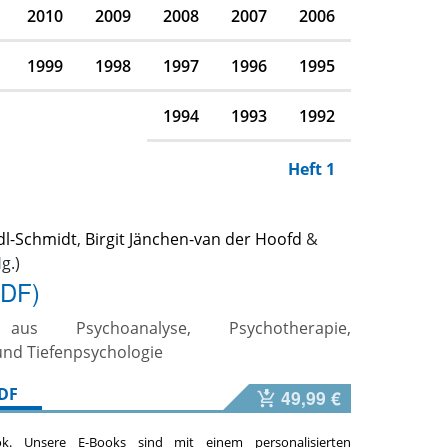
2010
2009
2008
2007
2006
1999
1998
1997
1996
1995
1994
1993
1992
Heft 1
dl-Schmidt
,
Birgit Jänchen-van der Hoofd
&
PDF)
 aus Psychoanalyse, Psychotherapie,
nd Tiefenpsychologie
DF
49,99 €
ok. Unsere E-Books sind mit einem personalisierten