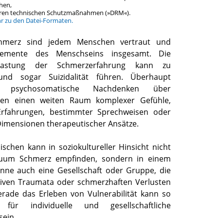
hen,
teren technischen Schutzmaßnahmen (»DRM«).
hr zu den Datei-Formaten.
hmerz sind jedem Menschen vertraut und
lemente des Menschseins insgesamt. Die
elastung der Schmerzerfahrung kann zu
und sogar Suizidalität führen. Überhaupt
s psychosomatische Nachdenken über
gen einen weiten Raum komplexer Gefühle,
Erfahrungen, bestimmter Sprechweisen oder
Dimensionen therapeutischer Ansätze.
nischen kann in soziokultureller Hinsicht nicht
duum Schmerz empfinden, sondern in einem
nne auch eine Gesellschaft oder Gruppe, die
tiven Traumata oder schmerzhaften Verlusten
Gerade das Erleben von Vulnerabilität kann so
 für individuelle und gesellschaftliche
ein.