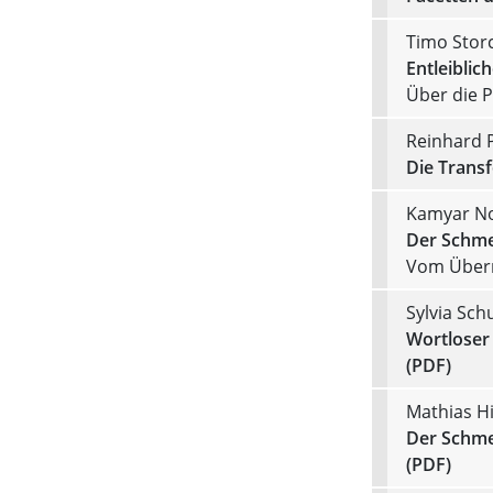
Timo Stor
Entleibli
Über die 
Reinhard 
Die Trans
Kamyar No
Der Schme
Vom Über
Sylvia Sch
Wortloser
(PDF)
Mathias H
Der Schmer
(PDF)