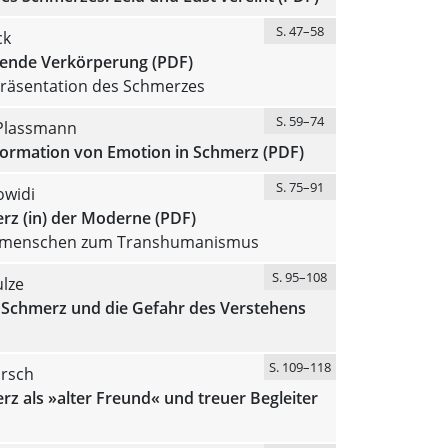
S. 47–58
ck
chende Verkörperung (PDF)
Präsentation des Schmerzes
S. 59–74
Plassmann
formation von Emotion in Schmerz (PDF)
S. 75–91
widi
rz (in) der Moderne (PDF)
menschen zum Transhumanismus
S. 95–108
ulze
 Schmerz und die Gefahr des Verstehens
S. 109–118
irsch
z als »alter Freund« und treuer Begleiter