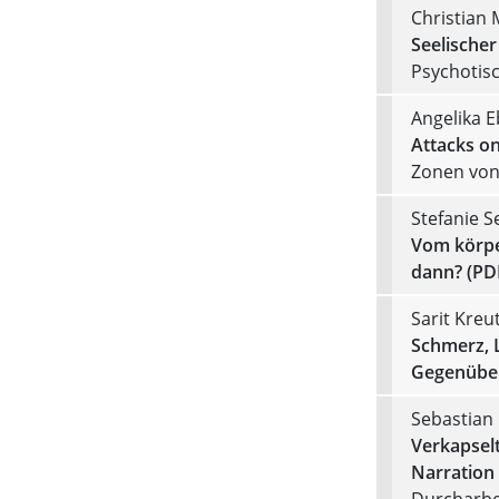
Christian 
Seelischer
Psychotisc
Angelika 
Attacks on
Zonen von
Stefanie S
Vom körpe
dann? (PD
Sarit Kreu
Schmerz, L
Gegenüber
Sebastian 
Verkapsel
Narration
Durcharbe