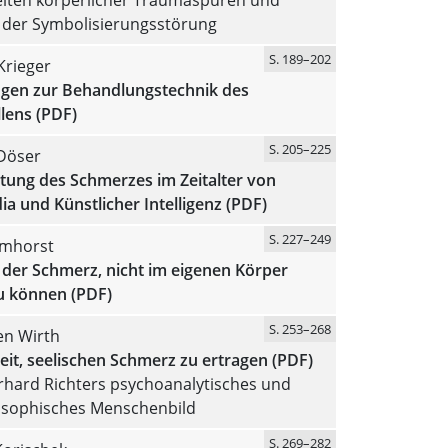
 der Symbolisierungsstörung
S. 189–202
Krieger
en zur Behandlungstechnik des
lens (PDF)
S. 205–225
Döser
tung des Schmerzes im Zeitalter von
ia und Künstlicher Intelligenz (PDF)
S. 227–249
Imhorst
 der Schmerz, nicht im eigenen Körper
 können (PDF)
S. 253–268
en Wirth
eit, seelischen Schmerz zu ertragen (PDF)
rhard Richters psychoanalytisches und
losophisches Menschenbild
S. 269–282