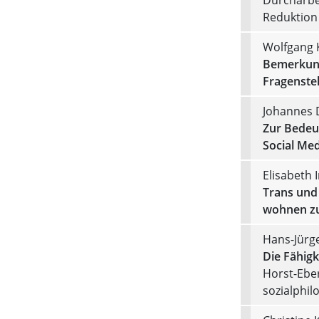
Reduktion
Wolfgang 
Bemerkung
Fragenstel
Johannes 
Zur Bedeu
Social Med
Elisabeth 
Trans und
wohnen zu
Hans-Jürg
Die Fähigk
Horst-Ebe
sozialphi