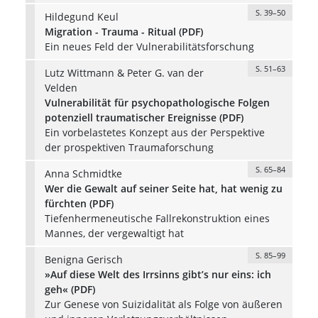
S. 39–50
Hildegund Keul
Migration - Trauma - Ritual (PDF)
Ein neues Feld der Vulnerabilitätsforschung
S. 51–63
Lutz Wittmann & Peter G. van der
Velden
Vulnerabilität für psychopathologische Folgen
potenziell traumatischer Ereignisse (PDF)
Ein vorbelastetes Konzept aus der Perspektive
der prospektiven Traumaforschung
S. 65–84
Anna Schmidtke
Wer die Gewalt auf seiner Seite hat, hat wenig zu
fürchten (PDF)
Tiefenhermeneutische Fallrekonstruktion eines
Mannes, der vergewaltigt hat
S. 85–99
Benigna Gerisch
»Auf diese Welt des Irrsinns gibt’s nur eins: ich
geh« (PDF)
Zur Genese von Suizidalität als Folge von äußeren