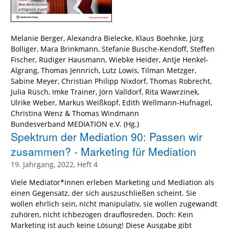
Melanie Berger
,
Alexandra Bielecke
,
Klaus Boehnke
,
Jürg
Bolliger
,
Mara Brinkmann
,
Stefanie Busche-Kendoff
,
Steffen
Fischer
,
Rüdiger Hausmann
,
Wiebke Heider
,
Antje Henkel-
Algrang
,
Thomas Jennrich
,
Lutz Lowis
,
Tilman Metzger
,
Sabine Meyer
,
Christian Philipp Nixdorf
,
Thomas Robrecht
,
Julia Rüsch
,
Imke Trainer
,
Jörn Valldorf
,
Rita Wawrzinek
,
Ulrike Weber
,
Markus Weißkopf
,
Edith Wellmann-Hufnagel
,
Christina Wenz
&
Thomas Windmann
Bundesverband MEDIATION e.V.
(Hg.)
Spektrum der Mediation 90: Passen wir
zusammen? - Marketing für Mediation
19. Jahrgang, 2022, Heft 4
Viele Mediator*innen erleben Marketing und Mediation als
einen Gegensatz, der sich auszuschließen scheint. Sie
wollen ehrlich sein, nicht manipulativ, sie wollen zugewandt
zuhören, nicht ichbezogen drauflosreden. Doch: Kein
Marketing ist auch keine Lösung! Diese Ausgabe gibt