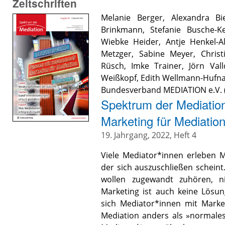
Zeitschriften
Melanie Berger
,
Alexandra Bi
Brinkmann
,
Stefanie Busche-K
Wiebke Heider
,
Antje Henkel-A
Metzger
,
Sabine Meyer
,
Christ
Rüsch
,
Imke Trainer
,
Jörn Vall
Weißkopf
,
Edith Wellmann-Hufna
Bundesverband MEDIATION e.V.
Spektrum der Mediatio
Marketing für Mediatio
19. Jahrgang, 2022, Heft 4
Viele Mediator*innen erleben M
der sich auszuschließen scheint. 
wollen zugewandt zuhören, ni
Marketing ist auch keine Lösun
sich Mediator*innen mit Market
Mediation anders als »normale