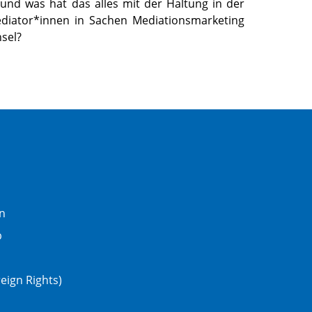
nd was hat das alles mit der Haltung in der
diator*innen in Sachen Mediationsmarketing
sel?
n
b
eign Rights)