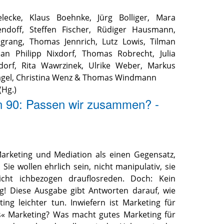
elecke
,
Klaus Boehnke
,
Jürg Bolliger
,
Mara
endoff
,
Steffen Fischer
,
Rüdiger Hausmann
,
lgrang
,
Thomas Jennrich
,
Lutz Lowis
,
Tilman
ian Philipp Nixdorf
,
Thomas Robrecht
,
Julia
dorf
,
Rita Wawrzinek
,
Ulrike Weber
,
Markus
gel
,
Christina Wenz
&
Thomas Windmann
(Hg.)
n 90: Passen wir zusammen? -
n
arketing und Mediation als einen Gegensatz,
Sie wollen ehrlich sein, nicht manipulativ, sie
cht ichbezogen drauflosreden. Doch: Kein
g! Diese Ausgabe gibt Antworten darauf, wie
ing leichter tun. Inwiefern ist Marketing für
s« Marketing? Was macht gutes Marketing für