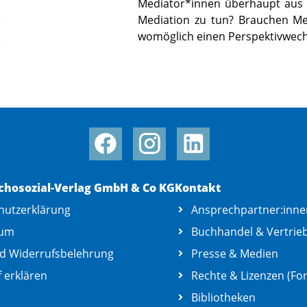
Mediator*innen überhaupt aus u
Mediation zu tun? Brauchen Me
womöglich einen Perspektivwech
chosozial-Verlag GmbH & Co KG
Kontakt
hutzerklärung
Ansprechpartner:inne
sum
Buchhandel & Vertrie
d Widerrufsbelehrung
Presse & Medien
 erklären
Rechte & Lizenzen (For
Bibliotheken