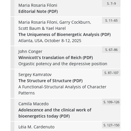
S. 7–9
Maria Rosaria Filoni
Editorial Note (PDF)
S. 11–65
Maria Rosaria Filoni, Garry Cockburn,
Scott Baum & Yael Harel
The Uniqueness of Bioenergetic Analysis (PDF)
Atlanta, USA, October 8-12, 2025
S. 67–86
John Conger
Winnicott’s translation of Reich (PDF)
Orgastic potency and the depressive position
S. 87–107
Sergey Kamratov
The Structure of Structure (PDF)
A Functional-Structural Analysis of Character
Patterns
S. 109–126
Camila Macedo
Adolescence and the clinical work of
bioenergetics today (PDF)
S. 127–150
Léia M. Cardenuto