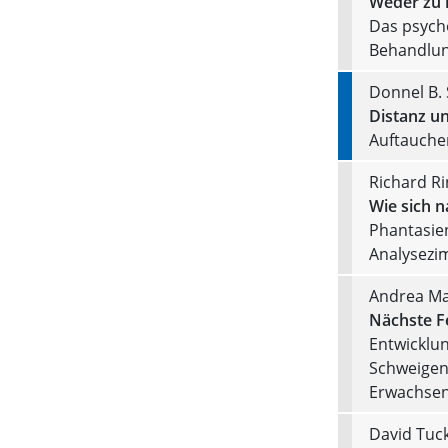
Weder zu 
Das psych
Behandlun
Donnel B. 
Distanz u
Auftauche
Richard Ri
Wie sich n
Phantasien
Analysez
Andrea Ma
Nächste F
Entwicklu
Schweigen 
Erwachse
David Tuck