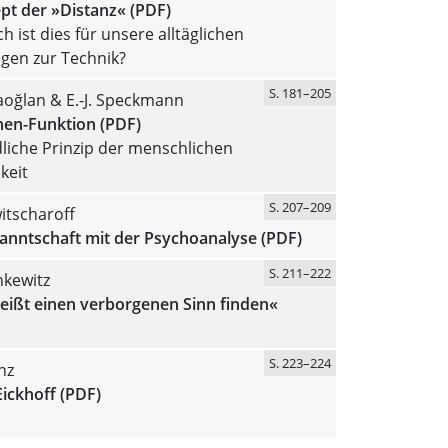
pt der »Distanz« (PDF)
ch ist dies für unsere alltäglichen
gen zur Technik?
S. 181–205
aoğlan & E.-J. Speckmann
hen-Funktion (PDF)
liche Prinzip der menschlichen
keit
S. 207–209
witscharoff
anntschaft mit der Psychoanalyse (PDF)
S. 211–222
nkewitz
eißt einen verborgenen Sinn finden«
S. 223–224
nz
Eickhoff (PDF)