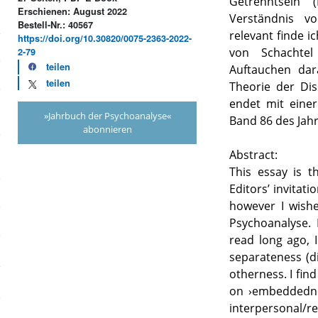
Getrenntsein
Erschienen: August 2022
Verständnis v
Bestell-Nr.: 40567
relevant finde 
https://doi.org/10.30820/0075-2363-2022-
von Schachtel
2-79
teilen
Auftauchen dara
teilen
Theorie der Di
endet mit einer
»Jahrbuch der Psychoanalyse«
Band 86 des Jahr
abonnieren
Abstract:
This essay is t
Editors’ invitati
however I wishe
Psychoanalyse. 
read long ago, I
separateness (di
otherness. I find
on ›embeddedne
interpersonal/re