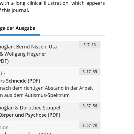
ith a long clinical illustration, which appears
f this journal.
äge der Ausgabe
S. 7–13
oğlan, Bernd Nissen, Uta
l & Wolfgang Hegener
PDF)
S. 17–35
de
rs Schneide (PDF)
nach dem richtigen Abstand in der Arbeit
rn aus dem Autismus-Spektrum
S. 37–56
aoğlan & Dorothee Stoupel
Körper und Psychose (PDF)
S. 57–78
alon