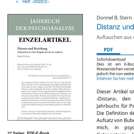
Heft »2022/2«
Donnel B. Stern
Distanz un
Auftauchen aus 
PDF
Sofortdownload
Dies ist ein E-Bo
Wasserzeichen verse
jedoch frei von wei
Erfahren Sie hier me
Dieser Artikel i
›Distanz‹, de
Jahrbuchs für P
Die Definition de
Aufsatz von Buber
mich, in psyc
27 Seiten, PDF-E-Book