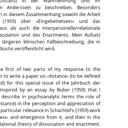
 (Distanz) in der Wahrnehmung und im
on Anderssein zu beschreiben. Besonders
ich in diesem Zusammenhang sowohl die Arbeit
 (1959) über »Eingebettetsein« und das
us als auch die interpersonelle/relationale
ssoziation und des Enactments. Mein Aufsatz
 längeren klinischen Fallbeschreibung, die in
buchs veröffentlicht wird.
he first of two parts of my response to the
on to write a paper on ›distance‹ (to be defined
d) for this special issue of the Jahrbuch der
Inspired by an essay by Buber (1950) that I
 describe in psychoanalytic terms the role of
stance) in the perception and appreciation of
 particular relevance in Schachtel’s (1959) work
ss‹ and emergence from it, and then in the
lational theory of dissociation and enactment.