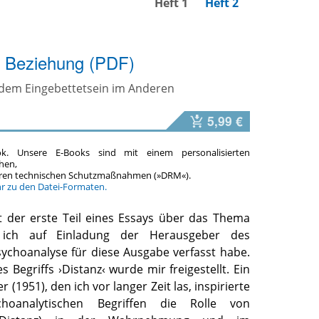
Heft 1
Heft 2
d Beziehung (PDF)
dem Eingebettetsein im Anderen
5,99 €
ok. Unsere E-Books sind mit einem personalisierten
hen,
teren technischen Schutzmaßnahmen (»DRM«).
hr zu den Datei-Formaten.
st der erste Teil eines Essays über das Thema
n ich auf Einladung der Herausgeber des
sychoanalyse für diese Ausgabe verfasst habe.
s Begriffs ›Distanz‹ wurde mir freigestellt. Ein
 (1951), den ich vor langer Zeit las, inspirierte
hoanalytischen Begriffen die Rolle von