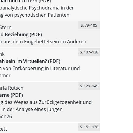
nah noch zu fern (PDF)
oanalytische Psychodrama in der
g von psychotischen Patienten
S. 79–105
Stern
nd Beziehung (PDF)
n aus dem Eingebettetsein im Anderen
S. 107–128
nk
ah sein im Virtuellen? (PDF)
 von Entkörperung in Literatur und
immer
S. 129–149
ria Rutsch
erne (PDF)
ng des Weges aus Zurückgezogenheit und
in der Analyse eines jungen
nen26
S. 151–178
ett