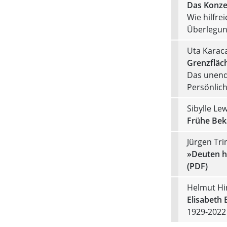
Das Konze
Wie hilfrei
Überlegun
Uta Karac
Grenzfläc
Das unend
Persönlich
Sibylle Le
Frühe Bek
Jürgen Tri
»Deuten h
(PDF)
Helmut Hi
Elisabeth 
1929-2022