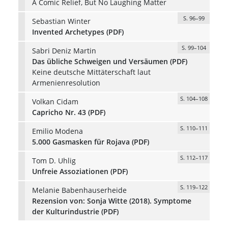
A Comic Relief, But No Laughing Matter
S. 96–99
Sebastian Winter
Invented Archetypes (PDF)
S. 99–104
Sabri Deniz Martin
Das übliche Schweigen und Versäumen (PDF)
Keine deutsche Mittäterschaft laut
Armenienresolution
S. 104–108
Volkan Cidam
Capricho Nr. 43 (PDF)
S. 110–111
Emilio Modena
5.000 Gasmasken für Rojava (PDF)
S. 112–117
Tom D. Uhlig
Unfreie Assoziationen (PDF)
S. 119–122
Melanie Babenhauserheide
Rezension von: Sonja Witte (2018). Symptome
der Kulturindustrie (PDF)