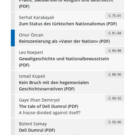
(PDF)
S. 75–81
Serhat Karakayali
Zum Status des türkischen Nationalismus (PDF)
S. 81–84
Onur Özcan
Reinszenierung als »Vater der Nation« (PDF)
S. 84–88
Leo Roepert
Gewaltgeschichte und Nationalbewusstsein
(PDF)
S. 88–90
Ismail Küpeli
Kein Bruch mit den hegemonialen
Geschichtsnarrativen (PDF)
S. 90–92
Gaye Ilhan Demiryol
The tale of Deli Dumrul (PDF)
A house divided against itself?
S. 93–96
Bülent Somay
Deli Dumrul (PDF)