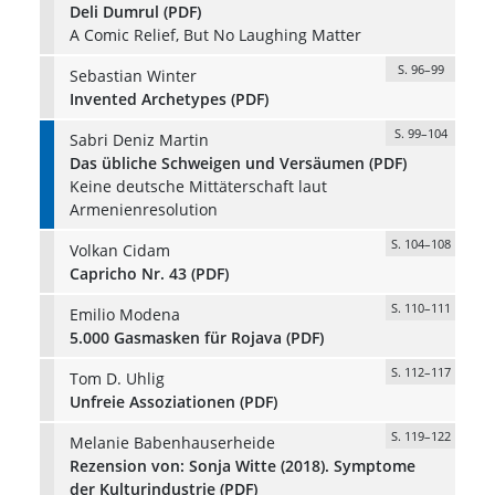
Deli Dumrul (PDF)
A Comic Relief, But No Laughing Matter
S. 96–99
Sebastian Winter
Invented Archetypes (PDF)
S. 99–104
Sabri Deniz Martin
Das übliche Schweigen und Versäumen (PDF)
Keine deutsche Mittäterschaft laut
Armenienresolution
S. 104–108
Volkan Cidam
Capricho Nr. 43 (PDF)
S. 110–111
Emilio Modena
5.000 Gasmasken für Rojava (PDF)
S. 112–117
Tom D. Uhlig
Unfreie Assoziationen (PDF)
S. 119–122
Melanie Babenhauserheide
Rezension von: Sonja Witte (2018). Symptome
der Kulturindustrie (PDF)