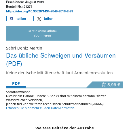
Erschienen: August 2019
Bestell-Nr.: 21274
https://doi.org/10.30820/1434-7849-2018-2-99
teilen
teilen
»Freie Assoziation«
abonnieren
Sabri Deniz Martin
Das übliche Schweigen und Versäumen
(PDF)
Keine deutsche Mittäterschaft laut Armenienresolution
PDF
5,99 €
Sofortdownload
Dies ist ein E-Book. Unsere E-Books sind mit einem personalisierten
Wasserzeichen versehen,
jedoch frei von weiteren technischen Schutzmaßnahmen (»DRM«).
Erfahren Sie hier mehr zu den Datei-Formaten.
Weitere Beiträge der Ausgabe