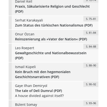
Daniel Keil
Praxis, Säkularisierte Religion und Geschlecht
(PDF)
S. 75–81
Serhat Karakayali
Zum Status des türkischen Nationalismus (PDF)
S. 81–84
Onur Özcan
Reinszenierung als »Vater der Nation« (PDF)
S. 84–88
Leo Roepert
Gewaltgeschichte und Nationalbewusstsein
(PDF)
S. 88–90
Ismail Küpeli
Kein Bruch mit den hegemonialen
Geschichtsnarrativen (PDF)
S. 90–92
Gaye Ilhan Demiryol
The tale of Deli Dumrul (PDF)
A house divided against itself?
S. 93–96
Bülent Somay