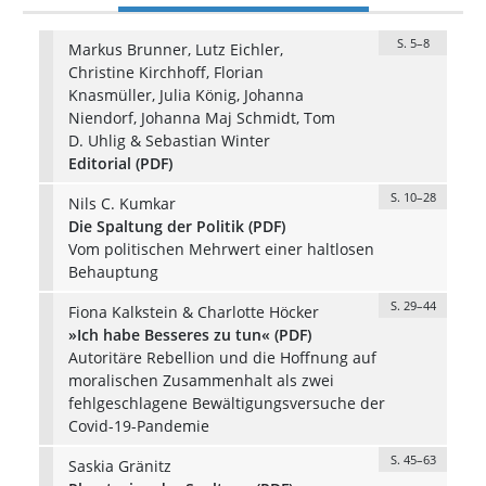
S. 5–8
Markus Brunner, Lutz Eichler,
Christine Kirchhoff, Florian
Knasmüller, Julia König, Johanna
Niendorf, Johanna Maj Schmidt, Tom
D. Uhlig & Sebastian Winter
Editorial (PDF)
S. 10–28
Nils C. Kumkar
Die Spaltung der Politik (PDF)
Vom politischen Mehrwert einer haltlosen
Behauptung
S. 29–44
Fiona Kalkstein & Charlotte Höcker
»Ich habe Besseres zu tun« (PDF)
Autoritäre Rebellion und die Hoffnung auf
moralischen Zusammenhalt als zwei
fehlgeschlagene Bewältigungsversuche der
Covid-19-Pandemie
S. 45–63
Saskia Gränitz