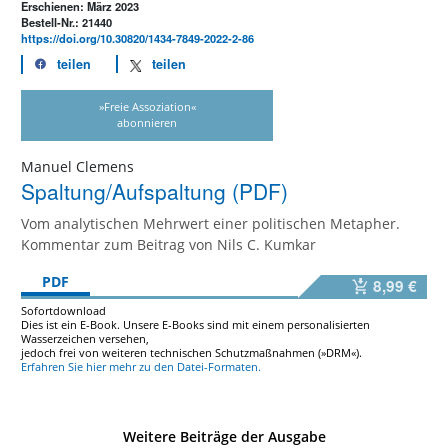
Erschienen: März 2023
Bestell-Nr.: 21440
https://doi.org/10.30820/1434-7849-2022-2-86
teilen
teilen
»Freie Assoziation«
abonnieren
Manuel Clemens
Spaltung/Aufspaltung (PDF)
Vom analytischen Mehrwert einer politischen Metapher.
Kommentar zum Beitrag von Nils C. Kumkar
PDF
8,99 €
Sofortdownload
Dies ist ein E-Book. Unsere E-Books sind mit einem personalisierten
Wasserzeichen versehen,
jedoch frei von weiteren technischen Schutzmaßnahmen (»DRM«).
Erfahren Sie hier mehr zu den Datei-Formaten.
Weitere Beiträge der Ausgabe