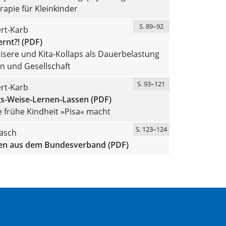
apie für Kleinkinder
S. 89–92
ert-Karb
ernt?! (PDF)
sere und Kita-Kollaps als Dauerbelastung
en und Gesellschaft
S. 93–121
ert-Karb
s-Weise-Lernen-Lassen (PDF)
 frühe Kindheit »Pisa« macht
S. 123–124
tasch
en aus dem Bundesverband (PDF)