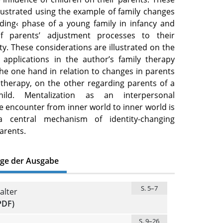
llustrated using the example of family changes
lding‹ phase of a young family in infancy and
f parents’ adjustment processes to their
ty. These considerations are illustrated on the
l applications in the author’s family therapy
he one hand in relation to changes in parents
 therapy, on the other regarding parents of a
hild. Mentalization as an interpersonal
e encounter from inner world to inner world is
a central mechanism of identity-changing
arents.
äge der Ausgabe
S. 5–7
alter
PDF)
S. 9–26