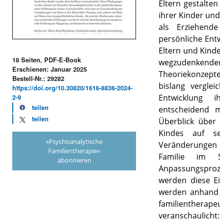
Eltern gestalte
ihrer Kinder und
als Erziehend
persönliche Ent
Eltern und Kinde
18 Seiten, PDF-E-Book
wegzudenkende
Erschienen: Januar 2025
Theoriekonzept
Bestell-Nr.: 29282
bislang vergle
https://doi.org/10.30820/1616-8836-2024-
Entwicklung i
2-9
teilen
entscheidend m
teilen
Überblick über
Kindes auf se
»Psychoanalytische
Veränderungen 
Familientherapie«
Familie im S
abonnieren
Anpassungsproze
werden diese Ei
werden anhand 
familienthe
veranschauli