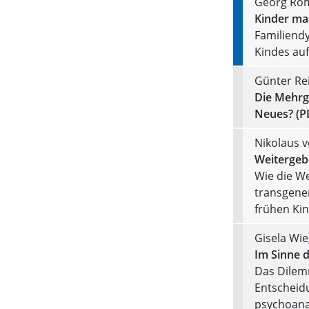
Georg Ro
Kinder ma
Familiend
Kindes auf
Günter Re
Die Mehrge
Neues? (P
Nikolaus 
Weitergeb
Wie die We
transgene
frühen Ki
Gisela Wi
Im Sinne 
Das Dilem
Entscheid
psychoana