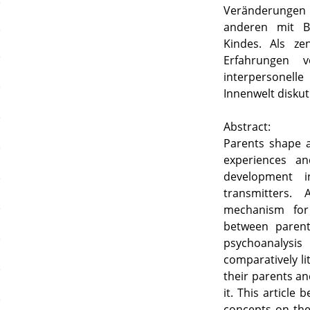
Veränderungen 
anderen mit Bl
Kindes. Als ze
Erfahrungen v
interpersonell
Innenwelt diskuti
Abstract:
Parents shape a
experiences an
development 
transmitters. 
mechanism for
between parent
psychoanalysis
comparatively li
their parents an
it. This article
concepts on the 