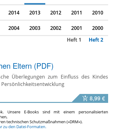
2014
2013
2012
2011
2010
2004
2003
2002
2001
2000
Heft 1
Heft 2
hen Eltern (PDF)
sche Überlegungen zum Einfluss des Kindes
he Persönlichkeitsentwicklung
8,99 €
ok. Unsere E-Books sind mit einem personalisierten
hen,
teren technischen Schutzmaßnahmen (»DRM«).
hr zu den Datei-Formaten.