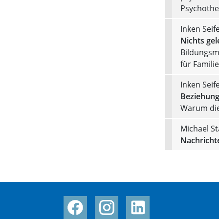
Psychother
Inken Seif
Nichts gel
Bildungsmi
für Famili
Inken Seif
Beziehung
Warum die
Michael S
Nachricht