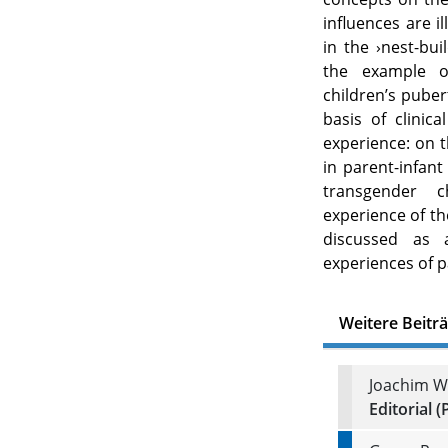
influences are i
in the ›nest-bui
the example o
children’s puber
basis of clinica
experience: on t
in parent-infant
transgender c
experience of th
discussed as 
experiences of p
Weitere Beitr
Joachim W
Editorial (