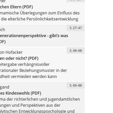
mer
chen Eltern (PDF)
ynamische Überlegungen zum Einfluss des
 die elterliche Persönlichkeitsentwicklung
S. 27–47
ich
nerationenperspektive - gibt’s was
DF)
S. 49–68
von Hofacker
en oder nicht? (PDF)
itergabe verhängnisvoller
rationaler Beziehungsmuster in der
ndheit vermieden werden kann
S. 69–88
egand
des Kindeswohls (PDF)
ma der richterlichen und jugendamtlichen
ungen und Perspektiven aus der
lytischen Entwicklungspsychologie und