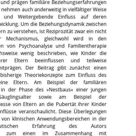
n und prägen familiäre Beziehungserfahrungen
 nehmen auch anderweitig in vielfältiger Weise
e und Weitergebende Einfluss auf deren
wicklung. Um die Beziehungsdynamik zwischen
rn zu verstehen, ist Reziprozität zwar ein nicht
r Mechanismus, gleichwohl wird in den
en von Psychoanalyse und Familientherapie
ichsweise wenig beschrieben, wie Kinder die
hrer Eltern beeinflussen und teilweise
itprägen. Der Beitrag gibt zunächst einen
 bisherige Theoriekonzepte zum Einfluss des
ine Eltern. Am Beispiel der familiären
in der Phase des »Nestbaus« einer jungen
äuglingsalter sowie am Beispiel der
sse von Eltern an die Pubertät ihrer Kinder
nflüsse veranschaulicht. Diese Überlegungen
von klinischen Anwendungsbereichen in der
rapeutischen Erfahrung des Autors
cht: zum einen im Zusammenhang mit