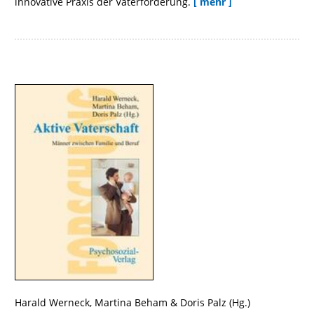
innovative Praxis der Väterförderung.
[ mehr ]
Harald Werneck
,
Martina Beham
&
Doris Palz