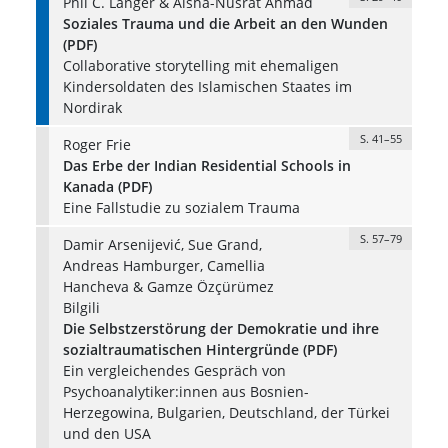
Phil C. Langer & Aisha-Nusrat Ahmad
Soziales Trauma und die Arbeit an den Wunden
(PDF)
Collaborative storytelling mit ehemaligen
Kindersoldaten des Islamischen Staates im
Nordirak
S. 41–55
Roger Frie
Das Erbe der Indian Residential Schools in
Kanada (PDF)
Eine Fallstudie zu sozialem Trauma
S. 57–79
Damir Arsenijević, Sue Grand,
Andreas Hamburger, Camellia
Hancheva & Gamze Özçürümez
Bilgili
Die Selbstzerstörung der Demokratie und ihre
sozialtraumatischen Hintergründe (PDF)
Ein vergleichendes Gespräch von
Psychoanalytiker:innen aus Bosnien-
Herzegowina, Bulgarien, Deutschland, der Türkei
und den USA