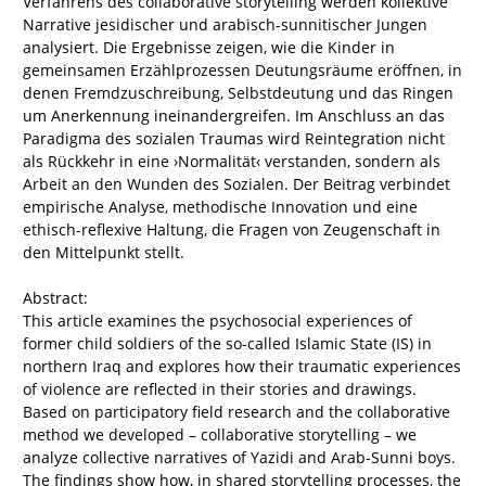
Verfahrens des collaborative storytelling werden kollektive
Narrative jesidischer und arabisch-sunnitischer Jungen
analysiert. Die Ergebnisse zeigen, wie die Kinder in
gemeinsamen Erzählprozessen Deutungsräume eröffnen, in
denen Fremdzuschreibung, Selbstdeutung und das Ringen
um Anerkennung ineinandergreifen. Im Anschluss an das
Paradigma des sozialen Traumas wird Reintegration nicht
als Rückkehr in eine ›Normalität‹ verstanden, sondern als
Arbeit an den Wunden des Sozialen. Der Beitrag verbindet
empirische Analyse, methodische Innovation und eine
ethisch-reflexive Haltung, die Fragen von Zeugenschaft in
den Mittelpunkt stellt.
Abstract:
This article examines the psychosocial experiences of
former child soldiers of the so-called Islamic State (IS) in
northern Iraq and explores how their traumatic experiences
of violence are reflected in their stories and drawings.
Based on participatory field research and the collaborative
method we developed – collaborative storytelling – we
analyze collective narratives of Yazidi and Arab-Sunni boys.
The findings show how, in shared storytelling processes, the