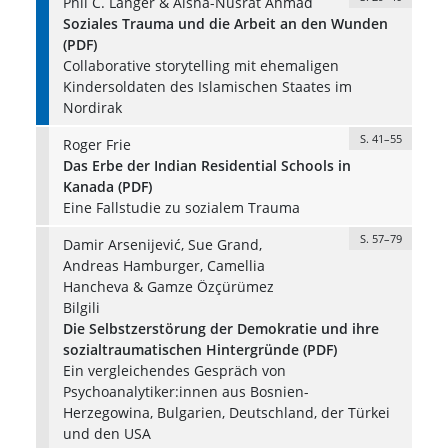
Phil C. Langer & Aisha-Nusrat Ahmad
Soziales Trauma und die Arbeit an den Wunden
(PDF)
Collaborative storytelling mit ehemaligen
Kindersoldaten des Islamischen Staates im
Nordirak
S. 41–55
Roger Frie
Das Erbe der Indian Residential Schools in
Kanada (PDF)
Eine Fallstudie zu sozialem Trauma
S. 57–79
Damir Arsenijević, Sue Grand,
Andreas Hamburger, Camellia
Hancheva & Gamze Özçürümez
Bilgili
Die Selbstzerstörung der Demokratie und ihre
sozialtraumatischen Hintergründe (PDF)
Ein vergleichendes Gespräch von
Psychoanalytiker:innen aus Bosnien-
Herzegowina, Bulgarien, Deutschland, der Türkei
und den USA