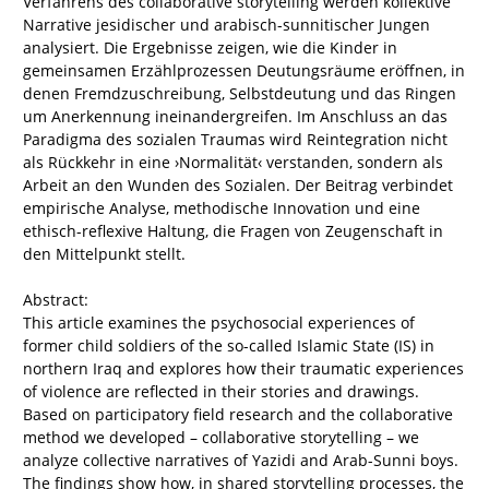
Verfahrens des collaborative storytelling werden kollektive
Narrative jesidischer und arabisch-sunnitischer Jungen
analysiert. Die Ergebnisse zeigen, wie die Kinder in
gemeinsamen Erzählprozessen Deutungsräume eröffnen, in
denen Fremdzuschreibung, Selbstdeutung und das Ringen
um Anerkennung ineinandergreifen. Im Anschluss an das
Paradigma des sozialen Traumas wird Reintegration nicht
als Rückkehr in eine ›Normalität‹ verstanden, sondern als
Arbeit an den Wunden des Sozialen. Der Beitrag verbindet
empirische Analyse, methodische Innovation und eine
ethisch-reflexive Haltung, die Fragen von Zeugenschaft in
den Mittelpunkt stellt.
Abstract:
This article examines the psychosocial experiences of
former child soldiers of the so-called Islamic State (IS) in
northern Iraq and explores how their traumatic experiences
of violence are reflected in their stories and drawings.
Based on participatory field research and the collaborative
method we developed – collaborative storytelling – we
analyze collective narratives of Yazidi and Arab-Sunni boys.
The findings show how, in shared storytelling processes, the