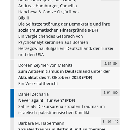
Andreas Hamburger, Camellia
Hancheva & Gamze Özçürümez
Bilgili
Die Selbstzerstörung der Demokratie und ihre
sozialtraumatischen Hintergründe (PDF)
Ein vergleichendes Gespräch von
Psychoanalytiker:innen aus Bosnien-
Herzegowina, Bulgarien, Deutschland, der Türkei
und den USA
S. 81–89
Doreen Zeymer-von Metnitz
Zum Antisemitismus in Deutschland unter der
Aktualität des 7. Oktobers 2023 (PDF)
Ein Werkstattbericht
S. 91–100
Daniel Zecharia
Never again! - für wen? (PDF)
Satire als Diskursarena sozialen Traumas im
israelisch-palästinensischen Konflikt
S. 101–110
Barbara M. Habermann
Soziales Trauma in Be’Tipul und En thérapie