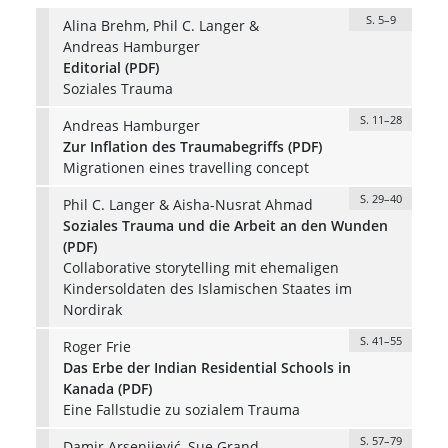
S. 5–9
Alina Brehm, Phil C. Langer &
Andreas Hamburger
Editorial (PDF)
Soziales Trauma
S. 11–28
Andreas Hamburger
Zur Inflation des Traumabegriffs (PDF)
Migrationen eines travelling concept
S. 29–40
Phil C. Langer & Aisha-Nusrat Ahmad
Soziales Trauma und die Arbeit an den Wunden
(PDF)
Collaborative storytelling mit ehemaligen
Kindersoldaten des Islamischen Staates im
Nordirak
S. 41–55
Roger Frie
Das Erbe der Indian Residential Schools in
Kanada (PDF)
Eine Fallstudie zu sozialem Trauma
S. 57–79
Damir Arsenijević, Sue Grand,