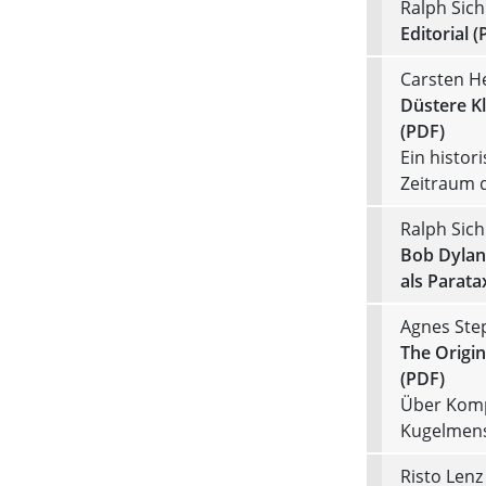
Ralph Sich
Editorial (
Carsten H
Düstere Kl
(PDF)
Ein histor
Zeitraum d
Ralph Sich
Bob Dylans
als Parata
Agnes Ste
The Origin
(PDF)
Über Komp
Kugelmen
Risto Lenz