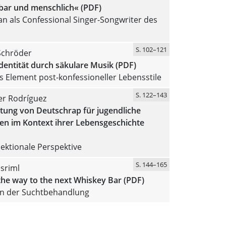
lbar und menschlich« (PDF)
n als Confessional Singer-Songwriter des
S. 102–121
Schröder
Identität durch säkulare Musik (PDF)
als Element post-konfessioneller Lebensstile
S. 122–143
er Rodríguez
tung von Deutschrap für jugendliche
en im Kontext ihrer Lebensgeschichte
sektionale Perspektive
S. 144–165
sriml
he way to the next Whiskey Bar (PDF)
in der Suchtbehandlung