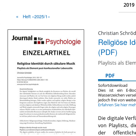
2019
Heft »2025/1«
Christian Schrö
Religiöse I
(PDF)
Playlists als El
PDF
Sofortdownload
Dies ist ein E-Bo
Wasserzeichen verse
jedoch frei von wei
Erfahren Sie hier me
Die digitale Ver
von Playlists, 
der öffentlic