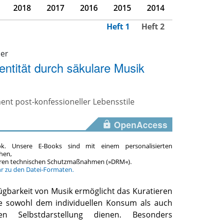
2018
2017
2016
2015
2014
Heft 1
Heft 2
der
dentität durch säkulare Musik
ement post-konfessioneller Lebensstile
OpenAccess
ok. Unsere E-Books sind mit einem personalisierten
hen,
teren technischen Schutzmaßnahmen (»DRM«).
hr zu den Datei-Formaten.
fügbarkeit von Musik ermöglicht das Kuratieren
die sowohl dem individuellen Konsum als auch
hen Selbstdarstellung dienen. Besonders