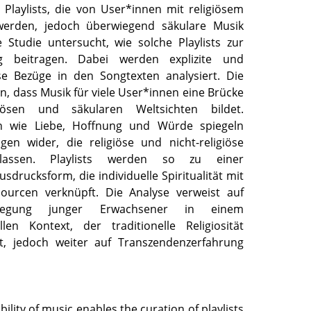
 Playlists, die von User*innen mit religiösem
 werden, jedoch überwiegend säkulare Musik
e Studie untersucht, wie solche Playlists zur
ung beitragen. Dabei werden explizite und
iöse Bezüge in den Songtexten analysiert. Die
n, dass Musik für viele User*innen eine Brücke
giösen und säkularen Weltsichten bildet.
n wie Liebe, Hoffnung und Würde spiegeln
agen wider, die religiöse und nicht-religiöse
lassen. Playlists werden so zu einer
sdrucksform, die individuelle Spiritualität mit
sourcen verknüpft. Die Analyse verweist auf
wegung junger Erwachsener in einem
llen Kontext, der traditionelle Religiosität
st, jedoch weiter auf Transzendenzerfahrung
ability of music enables the curation of playlists