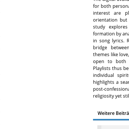
for both persona
interest are p
orientation but
study explores
formation by anal
in song lyrics. 
bridge between
themes like love,
open to both r
Playlists thus b
individual spiri
highlights a se
post-confessio
religiosity yet s
Weitere Beitr