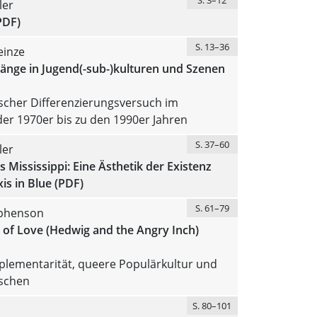
ler
PDF)
S. 13–36
einze
änge in Jugend(-sub-)kulturen und Szenen
ischer Differenzierungsversuch im
er 1970er bis zu den 1990er Jahren
S. 37–60
ler
 Mississippi: Eine Ästhetik der Existenz
xis in Blue (PDF)
S. 61–79
phenson
 of Love (Hedwig and the Angry Inch)
lementarität, queere Populärkultur und
schen
S. 80–101