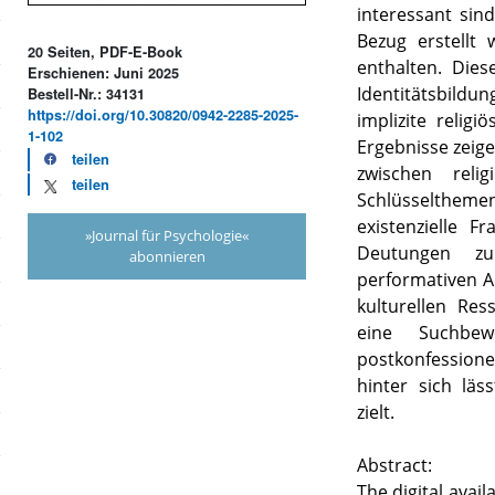
interessant sind
Bezug erstellt
20 Seiten, PDF-E-Book
enthalten. Dies
Erschienen: Juni 2025
Identitätsbild
Bestell-Nr.: 34131
https://doi.org/10.30820/0942-2285-2025-
implizite relig
1-102
Ergebnisse zeige
teilen
zwischen reli
teilen
Schlüsseltheme
existenzielle Fr
»Journal für Psychologie«
Deutungen zu
abonnieren
performativen Au
kulturellen Res
eine Suchbe
postkonfessione
hinter sich läs
zielt.
Abstract:
The digital avail