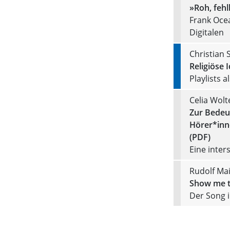
»Roh, feh
Frank Ocea
Digitalen
Christian 
Religiöse 
Playlists 
Celia Wolt
Zur Bedeu
Hörer*inn
(PDF)
Eine inter
Rudolf Mai
Show me t
Der Song 