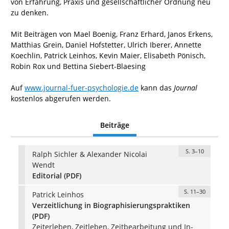
von Erfahrung, Praxis und gesellschaftlicher Ordnung neu
zu denken.
Mit Beiträgen von Mael Boenig, Franz Erhard, Janos Erkens,
Matthias Grein, Daniel Hofstetter, Ulrich Iberer, Annette
Koechlin, Patrick Leinhos, Kevin Maier, Elisabeth Pönisch,
Robin Rox und Bettina Siebert-Blaesing
Auf
www.journal-fuer-psychologie.de
kann das
Journal
kostenlos abgerufen werden.
Beiträge
S. 3–10
Ralph Sichler & Alexander Nicolai
Wendt
Editorial (PDF)
S. 11–30
Patrick Leinhos
Verzeitlichung in Biographisierungspraktiken
(PDF)
Zeiterleben, Zeitleben, Zeitbearbeitung und In-