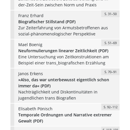
der-Zeit-Sein zwischen Norm und Praxis
S. 31–50
Franz Erhard
Biografischer Stillstand (PDF)
Zur Zeiterfahrung von Armutsbetroffenen aus
sozial-phänomenologischer Perspektive
S. 51–69
Mael Boenig
Neuformulierungen linearer Zeitlichkeit (PDF)
Eine Untersuchung von Zeitkonstruktionen am
Beispiel einer trans_biografischen Erzählung
S. 70–91
Janos Erkens
»Also, das war unterbewusst eigentlich schon
immer da« (PDF)
Nachträglichkeit und Diskontinuitäten in
jugendlichen trans Biografien
S. 92–112
Elisabeth Pönisch
Temporale Ordnungen und Narrative extremer
Gewalt (PDF)
S. 113–131