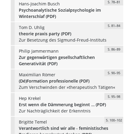
S. 78–81
Hans-Joachim Busch
Psychoanalytische Sozialpsychologie im
Winterschlaf (PDF)
S. 81–84
Tom D. Uhlig
theorie praxis party (PDF)
Zur Besetzung des Sigmund-Freud-Instituts
S. 86–89
Philip Jammermann
Zur gegenwärtigen gesellschaftlichen
Generativität (PDF)
S. 90–95
Maximilian Römer
(Dé)Formation professionelle (PDF)
Zum Verschwinden der »therapeutisch Tätigen«
S. 95–98
Hep Krekel
Erst wenn die Dämmerung beginnt … (PDF)
Zur Nachträglichkeit der Erkenntnis
S. 100–102
Brigitte Temel
Verantwortlich sind wir alle - feministisches