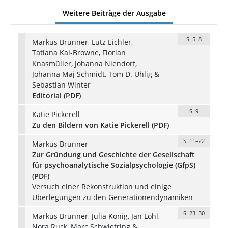
Weitere Beiträge der Ausgabe
S. 5–8
Markus Brunner, Lutz Eichler,
Tatiana Kai-Browne, Florian
Knasmüller, Johanna Niendorf,
Johanna Maj Schmidt, Tom D. Uhlig &
Sebastian Winter
Editorial (PDF)
S. 9
Katie Pickerell
Zu den Bildern von Katie Pickerell (PDF)
S. 11–22
Markus Brunner
Zur Gründung und Geschichte der Gesellschaft
für psychoanalytische Sozialpsychologie (GfpS)
(PDF)
Versuch einer Rekonstruktion und einige
Überlegungen zu den Generationendynamiken
S. 23–30
Markus Brunner, Julia König, Jan Lohl,
Nora Ruck, Marc Schwietring &