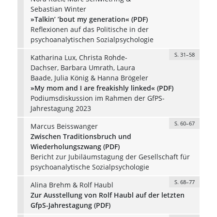
Sebastian Winter
»Talkin’ ’bout my generation« (PDF)
Reflexionen auf das Politische in der
psychoanalytischen Sozialpsychologie
S. 31–58
Katharina Lux, Christa Rohde-
Dachser, Barbara Umrath, Laura
Baade, Julia König & Hanna Brögeler
»My mom and I are freakishly linked« (PDF)
Podiumsdiskussion im Rahmen der GfPS-
Jahrestagung 2023
S. 60–67
Marcus Beisswanger
Zwischen Traditionsbruch und
Wiederholungszwang (PDF)
Bericht zur Jubiläumstagung der Gesellschaft für
psychoanalytische Sozialpsychologie
S. 68–77
Alina Brehm & Rolf Haubl
Zur Ausstellung von Rolf Haubl auf der letzten
GfpS-Jahrestagung (PDF)