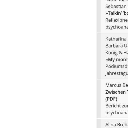
Sebastian
»Talkin’ ’
Reflexione
psychoanal
Katharina 
Barbara Um
König & H
»My mom an
Podiumsdi
Jahrestag
Marcus Be
Zwischen 
(PDF)
Bericht zu
psychoanal
Alina Breh