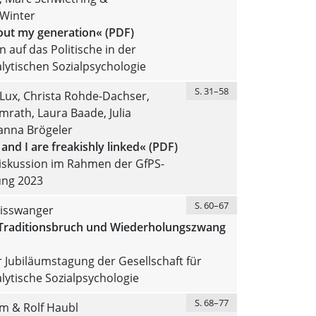
 Winter
bout my generation« (PDF)
n auf das Politische in der
ytischen Sozialpsychologie
S. 31–58
Lux, Christa Rohde-Dachser,
rath, Laura Baade, Julia
anna Brögeler
d I are freakishly linked« (PDF)
skussion im Rahmen der GfPS-
ung 2023
S. 60–67
isswanger
Traditionsbruch und Wiederholungszwang
r Jubiläumstagung der Gesellschaft für
ytische Sozialpsychologie
S. 68–77
m & Rolf Haubl