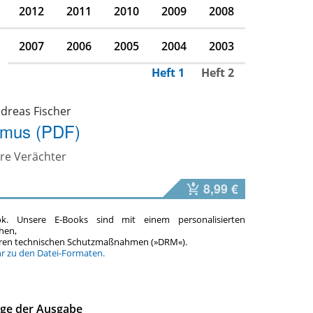
2012
2011
2010
2009
2008
2007
2006
2005
2004
2003
Heft 1
Heft 2
ndreas Fischer
ismus (PDF)
hre Verächter
8,99 €
ok. Unsere E-Books sind mit einem personalisierten
hen,
teren technischen Schutzmaßnahmen (»DRM«).
hr zu den Datei-Formaten.
äge der Ausgabe