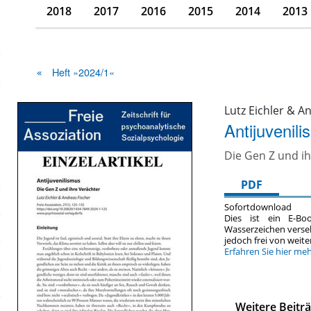
2018
2017
2016
2015
2014
2013
Heft »2024/1«
Lutz Eichler & A
Antijuvenil
Die Gen Z und i
PDF
Sofortdownload
Dies ist ein E-Bo
Wasserzeichen verse
jedoch frei von wei
Erfahren Sie hier me
Weitere Beitr