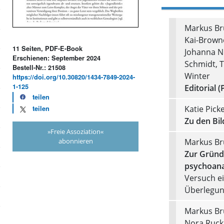
Markus Bru
Kai-Browne
11 Seiten, PDF-E-Book
Johanna N
Erschienen: September 2024
Schmidt, T
Bestell-Nr.: 21508
Winter
https://doi.org/10.30820/1434-7849-2024-
1-125
Editorial (
teilen
Katie Picke
teilen
Zu den Bil
»Freie Assoziation«
abonnieren
Markus Br
Zur Gründ
psychoanal
Versuch ei
Überlegun
Markus Bru
Nora Ruck