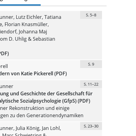
S. 5–8
nner, Lutz Eichler, Tatiana
, Florian Knasmüller,
iendorf, Johanna Maj
om D. Uhlig & Sebastian
PDF)
S. 9
rell
dern von Katie Pickerell (PDF)
S. 11–22
unner
ung und Geschichte der Gesellschaft für
ytische Sozialpsychologie (GfpS) (PDF)
ner Rekonstruktion und einige
gen zu den Generationendynamiken
S. 23–30
nner, Julia König, Jan Lohl,
, Marc Schwietring &