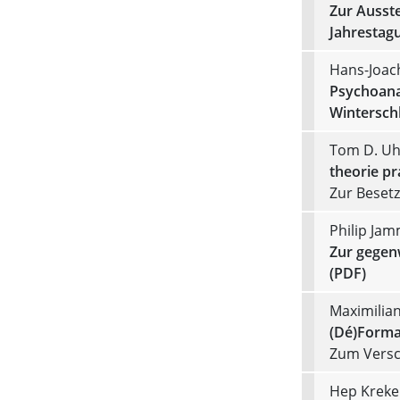
Zur Ausste
Jahrestag
Hans-Joac
Psychoana
Winterschl
Tom D. Uh
theorie pr
Zur Beset
Philip Ja
Zur gegenw
(PDF)
Maximilia
(Dé)Format
Zum Versc
Hep Kreke