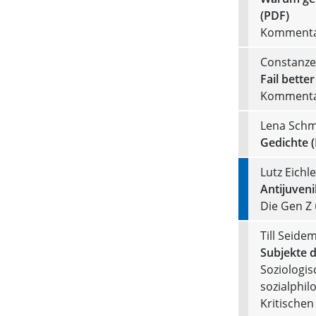
(PDF)
Kommentar
Constanze
Fail bette
Kommentar
Lena Schm
Gedichte 
Lutz Eichl
Antijuveni
Die Gen Z 
Till Seide
Subjekte 
Soziologis
sozialphil
Kritischen