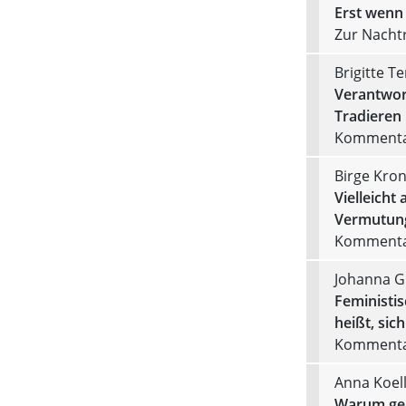
Erst wenn
Zur Nachtr
Brigitte T
Verantwort
Tradieren
Kommentar
Birge Kro
Vielleicht
Vermutung
Kommentar
Johanna G
Feministi
heißt, sic
Kommentar
Anna Koel
Warum geh