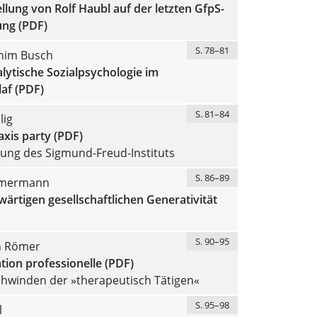
llung von Rolf Haubl auf der letzten GfpS-
ung (PDF)
S. 78–81
him Busch
lytische Sozialpsychologie im
af (PDF)
S. 81–84
lig
axis party (PDF)
zung des Sigmund-Freud-Instituts
S. 86–89
mmermann
ärtigen gesellschaftlichen Generativität
S. 90–95
n Römer
ion professionelle (PDF)
hwinden der »therapeutisch Tätigen«
S. 95–98
l