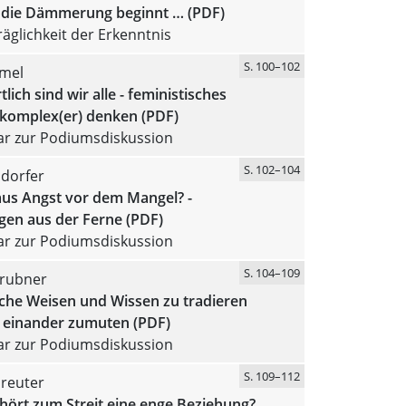
 die Dämmerung beginnt … (PDF)
äglichkeit der Erkenntnis
S. 100–102
emel
lich sind wir alle - feministisches
 komplex(er) denken (PDF)
 zur Podiumsdiskussion
S. 102–104
ndorfer
 aus Angst vor dem Mangel? -
en aus der Ferne (PDF)
 zur Podiumsdiskussion
S. 104–109
rubner
sche Weisen und Wissen zu tradieren
h einander zumuten (PDF)
 zur Podiumsdiskussion
S. 109–112
lreuter
ört zum Streit eine enge Beziehung?