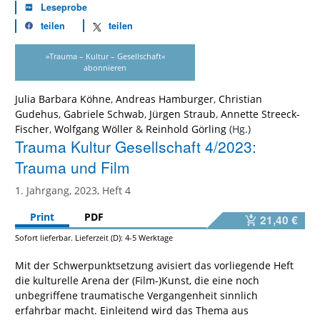
Leseprobe
teilen
teilen
»Trauma – Kultur – Gesellschaft«
abonnieren
Julia Barbara Köhne
,
Andreas Hamburger
,
Christian
Gudehus
,
Gabriele Schwab
,
Jürgen Straub
,
Annette Streeck-
Fischer
,
Wolfgang Wöller
&
Reinhold Görling
Trauma Kultur Gesellschaft 4/2023:
Trauma und Film
1. Jahrgang, 2023, Heft 4
Print
PDF
21,40 €
Sofort lieferbar. Lieferzeit (D): 4-5 Werktage
Mit der Schwerpunktsetzung avisiert das vorliegende Heft
die kulturelle Arena der (Film-)Kunst, die eine noch
unbegriffene traumatische Vergangenheit sinnlich
erfahrbar macht. Einleitend wird das Thema aus