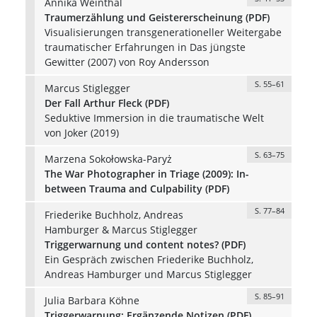
Annika Weinthal
Traumerzählung und Geistererscheinung (PDF)
Visualisierungen transgenerationeller Weitergabe
traumatischer Erfahrungen in Das jüngste
Gewitter (2007) von Roy Andersson
S. 55–61
Marcus Stiglegger
Der Fall Arthur Fleck (PDF)
Seduktive Immersion in die traumatische Welt
von Joker (2019)
S. 63–75
Marzena Sokołowska-Paryż
The War Photographer in Triage (2009): In-
between Trauma and Culpability (PDF)
S. 77–84
Friederike Buchholz, Andreas
Hamburger & Marcus Stiglegger
Triggerwarnung und content notes? (PDF)
Ein Gespräch zwischen Friederike Buchholz,
Andreas Hamburger und Marcus Stiglegger
S. 85–91
Julia Barbara Köhne
Triggerwarnung: Ergänzende Notizen (PDF)