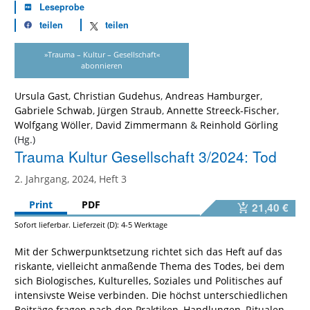
Leseprobe
teilen
teilen
»Trauma – Kultur – Gesellschaft«
abonnieren
Ursula Gast
,
Christian Gudehus
,
Andreas Hamburger
,
Gabriele Schwab
,
Jürgen Straub
,
Annette Streeck-Fischer
,
Wolfgang Wöller
,
David Zimmermann
&
Reinhold Görling
Trauma Kultur Gesellschaft 3/2024: Tod
2. Jahrgang, 2024, Heft 3
Print
PDF
21,40 €
Sofort lieferbar. Lieferzeit (D): 4-5 Werktage
Mit der Schwerpunktsetzung richtet sich das Heft auf das
riskante, vielleicht anmaßende Thema des Todes, bei dem
sich Biologisches, Kulturelles, Soziales und Politisches auf
intensivste Weise verbinden. Die höchst unterschiedlichen
Beiträge fragen nach den Praktiken, Handlungen, Ritualen