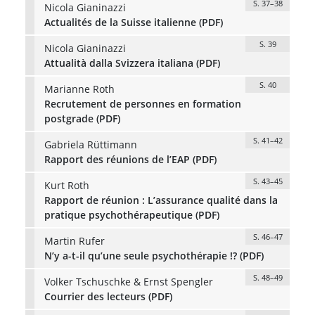
S. 37–38
Nicola Gianinazzi
Actualités de la Suisse italienne (PDF)
S. 39
Nicola Gianinazzi
Attualità dalla Svizzera italiana (PDF)
S. 40
Marianne Roth
Recrutement de personnes en formation
postgrade (PDF)
S. 41–42
Gabriela Rüttimann
Rapport des réunions de l’EAP (PDF)
S. 43–45
Kurt Roth
Rapport de réunion : L’assurance qualité dans la
pratique psychothérapeutique (PDF)
S. 46–47
Martin Rufer
N’y a-t-il qu’une seule psychothérapie !? (PDF)
S. 48–49
Volker Tschuschke & Ernst Spengler
Courrier des lecteurs (PDF)