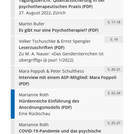
Tagungsbericht: Qualitätssicherung in der
psychotherapeutischen Praxis (PDF)
27. August 2022, Zürich
S. 17–18
Martin Rufer
Es gibt nur eine Psychotherapie!? (PDF)
S. 19
Volker Tschuschke & Ernst Spengler
Leserzuschriften (PDF)
Zu M. A. Nauer: «Das Gendersternchen ist
übergriffig» (à jour! 1/2022)
S. 20–21
Mara Foppoli & Peter Schulthess
Interview mit einem ASP-Mitglied: Mara Foppoli
(PDF)
S. 22–24
Marianne Roth
Hürdenreiche Einführung des
Anordnungsmodells (PDF)
Eine Rückschau
S. 25–27
Marianne Roth
COVID-19-Pandemie und das psychische