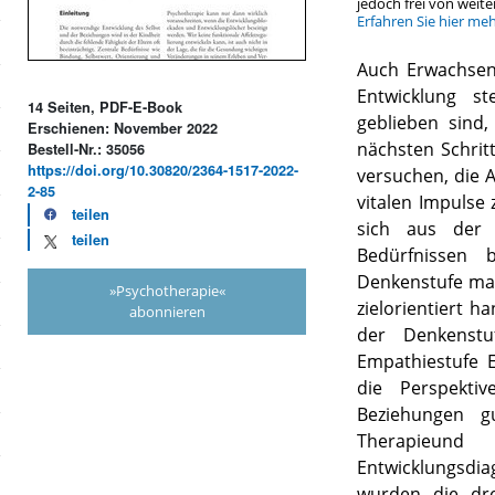
jedoch frei von wei
Erfahren Sie hier me
Auch Erwachsene
Entwicklung s
14 Seiten, PDF-E-Book
geblieben sind
Erschienen: November 2022
nächsten Schrit
Bestell-Nr.: 35056
https://doi.org/10.30820/2364-1517-2022-
versuchen, die A
2-85
vitalen Impulse 
teilen
sich aus der 
teilen
Bedürfnissen 
Denkenstufe mac
»Psychotherapie«
zielorientiert h
abonnieren
der Denkenstu
Empathiestufe 
die Perspekti
Beziehungen g
Therapieund
Entwicklungsdia
wurden die dr