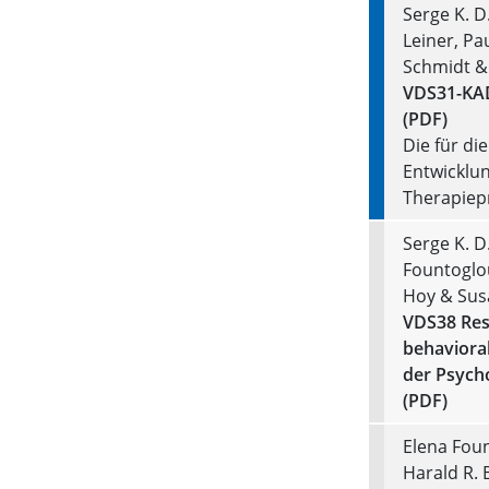
Serge K. D
Leiner, Pa
Schmidt &
VDS31-KAD
(PDF)
Die für d
Entwicklun
Therapiep
Serge K. D
Fountoglo
Hoy & Sus
VDS38 Ress
behavioral
der Psycho
(PDF)
Elena Foun
Harald R. 