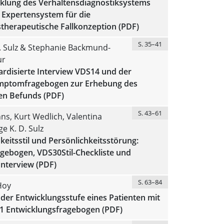
cklung des Verhaltensdiagnostiksystems
 Expertensystem für die
therapeutische Fallkonzeption (PDF)
S. 35–41
. Sulz & Stephanie Backmund-
ur
ardisierte Interview VDS14 und der
mptomfragebogen zur Erhebung des
en Befunds (PDF)
S. 43–61
s, Kurt Wedlich, Valentina
ge K. D. Sulz
keitsstil und Persönlichkeitsstörung:
gebogen, VDS30Stil-Checkliste und
Interview (PDF)
S. 63–84
Hoy
der Entwicklungsstufe eines Patienten mit
 Entwicklungsfragebogen (PDF)