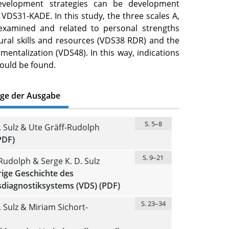
evelopment strategies can be development
 VDS31-KADE. In this study, the three scales A,
xamined and related to personal strengths
ural skills and resources (VDS38 RDR) and the
entalization (VDS48). In this way, indications
 could be found.
äge der Ausgabe
S. 5–8
. Sulz & Ute Gräff-Rudolph
PDF)
S. 9–21
Rudolph & Serge K. D. Sulz
rige Geschichte des
sdiagnostiksystems (VDS) (PDF)
S. 23–34
. Sulz & Miriam Sichort-