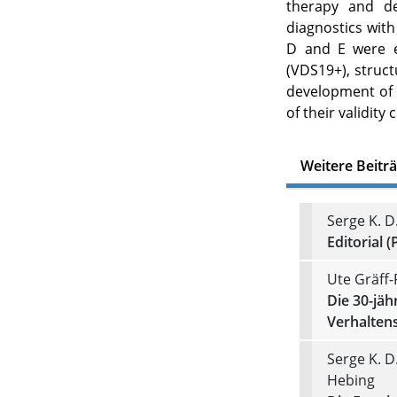
therapy and d
diagnostics with
D and E were e
(VDS19+), struct
development of m
of their validity
Weitere Beitr
Serge K. D
Editorial (
Ute Gräff-
Die 30-jäh
Verhalten
Serge K. D
Hebing