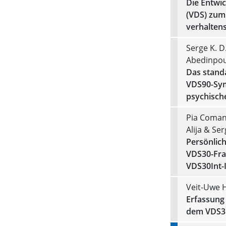
Die Entwi
(VDS) zum
verhaltens
Serge K. D
Abedinpo
Das stand
VDS90-Sy
psychisch
Pia Comann
Alija & Ser
Persönlich
VDS30-Fra
VDS30Int-
Veit-Uwe 
Erfassung 
dem VDS31