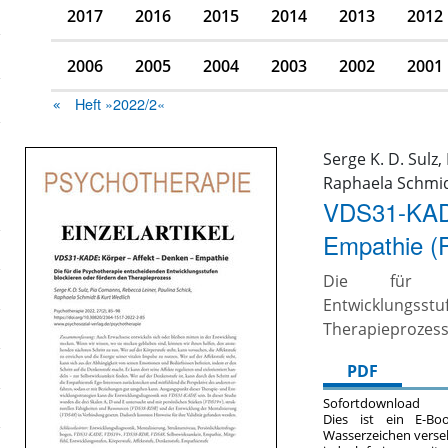
2017
2016
2015
2014
2013
2012
2006
2005
2004
2003
2002
2001
Heft »2022/2«
Serge K. D. Sulz
Raphaela Schmid
VDS31-KADE
Empathie (
Die für di
Entwicklungs
Therapieprozes
PDF
Sofortdownload
Dies ist ein E-Bo
Wasserzeichen verse