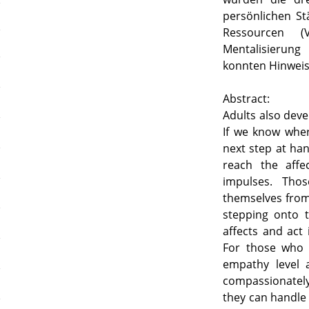
persönlichen St
Ressourcen (
Mentalisierun
konnten Hinweise
Abstract:
Adults also deve
If we know wher
next step at han
reach the affe
impulses. Tho
themselves fro
stepping onto t
affects and act 
For those who a
empathy level 
compassionately
they can handle 