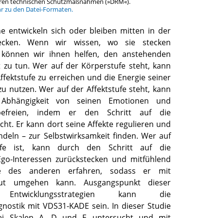
teren technischen Schutzmaßnahmen (»DRM«).
hr zu den Datei-Formaten.
 entwickeln sich oder bleiben mitten in der
tecken. Wenn wir wissen, wo sie stecken
, können wir ihnen helfen, den anstehenden
t zu tun. Wer auf der Körperstufe steht, kann
ffektstufe zu erreichen und die Energie seiner
zu nutzen. Wer auf der Affektstufe steht, kann
Abhängigkeit von seinen Emotionen und
befreien, indem er den Schritt auf die
ht. Er kann dort seine Affekte regulieren und
andeln – zur Selbstwirksamkeit finden. Wer auf
fe ist, kann durch den Schritt auf die
Ego-Interessen zurückstecken und mitfühlend
ve des anderen erfahren, sodass er mit
ut umgehen kann. Ausgangspunkt dieser
 Entwicklungsstrategien kann die
gnostik mit VDS31-KADE sein. In dieser Studie
ei Skalen A, D und E untersucht und mit