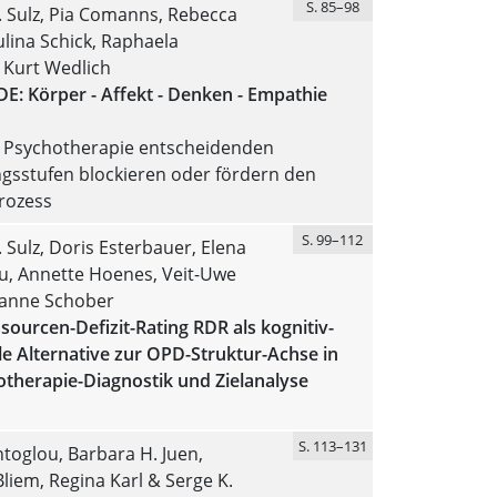
S. 85–98
. Sulz, Pia Comanns, Rebecca
ulina Schick, Raphaela
 Kurt Wedlich
E: Körper - Affekt - Denken - Empathie
ie Psychotherapie entscheidenden
gsstufen blockieren oder fördern den
rozess
S. 99–112
. Sulz, Doris Esterbauer, Elena
u, Annette Hoenes, Veit-Uwe
anne Schober
ourcen-Defizit-Rating RDR als kognitiv-
e Alternative zur OPD-Struktur-Achse in
therapie-Diagnostik und Zielanalyse
S. 113–131
toglou, Barbara H. Juen,
Bliem, Regina Karl & Serge K.