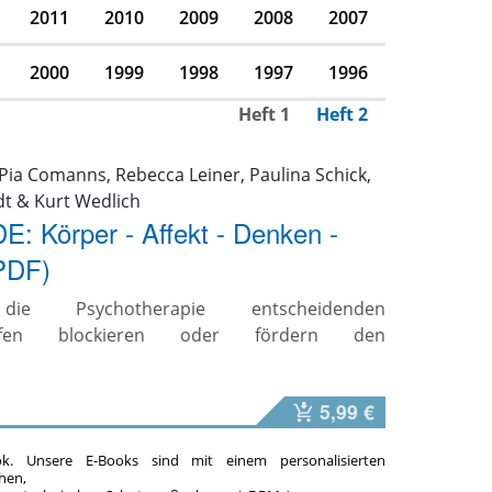
2011
2010
2009
2008
2007
2000
1999
1998
1997
1996
Heft 1
Heft 2
, Pia Comanns, Rebecca Leiner, Paulina Schick,
t & Kurt Wedlich
: Körper - Affekt - Denken -
PDF)
e Psychotherapie entscheidenden
stufen blockieren oder fördern den
s
5,99 €
ok. Unsere E-Books sind mit einem personalisierten
hen,