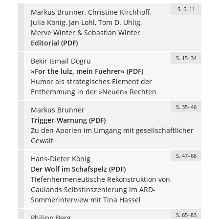
S. 5–11
Markus Brunner, Christine Kirchhoff,
Julia König, Jan Lohl, Tom D. Uhlig,
Merve Winter & Sebastian Winter
Editorial (PDF)
S. 15–34
Bekir Ismail Dogru
»For the lulz, mein Fuehrer« (PDF)
Humor als strategisches Element der
Enthemmung in der »Neuen« Rechten
S. 35–46
Markus Brunner
Trigger-Warnung (PDF)
Zu den Aporien im Umgang mit gesellschaftlicher
Gewalt
S. 47–66
Hans-Dieter König
Der Wolf im Schafspelz (PDF)
Tiefenhermeneutische Rekonstruktion von
Gaulands Selbstinszenierung im ARD-
Sommerinterview mit Tina Hassel
S. 65–83
Philipp Berg