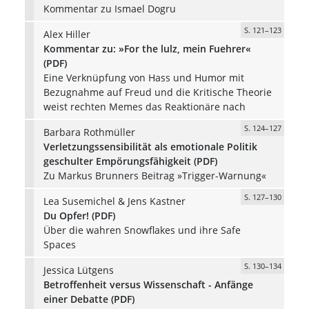
Kommentar zu Ismael Dogru
S. 121–123
Alex Hiller
Kommentar zu: »For the lulz, mein Fuehrer«
(PDF)
Eine Verknüpfung von Hass und Humor mit
Bezugnahme auf Freud und die Kritische Theorie
weist rechten Memes das Reaktionäre nach
S. 124–127
Barbara Rothmüller
Verletzungssensibilität als emotionale Politik
geschulter Empörungsfähigkeit (PDF)
Zu Markus Brunners Beitrag »Trigger-Warnung«
S. 127–130
Lea Susemichel & Jens Kastner
Du Opfer! (PDF)
Über die wahren Snowflakes und ihre Safe
Spaces
S. 130–134
Jessica Lütgens
Betroffenheit versus Wissenschaft - Anfänge
einer Debatte (PDF)