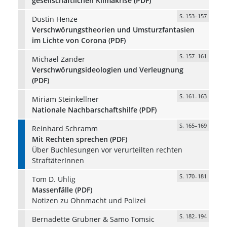
gesellschaftlichen Klimakrise (PDF)
S. 153–157
Dustin Henze
Verschwörungstheorien und Umsturzfantasien
im Lichte von Corona (PDF)
S. 157–161
Michael Zander
Verschwörungsideologien und Verleugnung
(PDF)
S. 161–163
Miriam Steinkellner
Nationale Nachbarschaftshilfe (PDF)
S. 165–169
Reinhard Schramm
Mit Rechten sprechen (PDF)
Über Buchlesungen vor verurteilten rechten
StraftäterInnen
S. 170–181
Tom D. Uhlig
Massenfälle (PDF)
Notizen zu Ohnmacht und Polizei
S. 182–194
Bernadette Grubner & Samo Tomsic