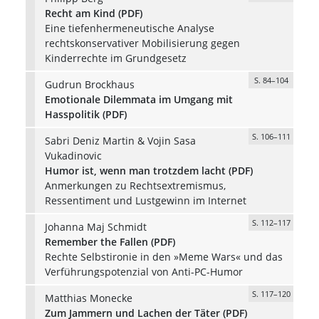
Recht am Kind (PDF)
Eine tiefenhermeneutische Analyse
rechtskonservativer Mobilisierung gegen
Kinderrechte im Grundgesetz
S. 84–104
Gudrun Brockhaus
Emotionale Dilemmata im Umgang mit
Hasspolitik (PDF)
S. 106–111
Sabri Deniz Martin & Vojin Sasa
Vukadinovic
Humor ist, wenn man trotzdem lacht (PDF)
Anmerkungen zu Rechtsextremismus,
Ressentiment und Lustgewinn im Internet
S. 112–117
Johanna Maj Schmidt
Remember the Fallen (PDF)
Rechte Selbstironie in den »Meme Wars« und das
Verführungspotenzial von Anti-PC-Humor
S. 117–120
Matthias Monecke
Zum Jammern und Lachen der Täter (PDF)