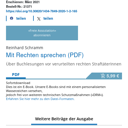
Erschienen: März 2021
Bestell-Nr.: 21371
https://doi.org/10.30820/1434-7849-2020-1-2-165
teilen
teilen
»Freie Assoziation«
abonnieren
Reinhard Schramm
Mit Rechten sprechen (PDF)
Über Buchlesungen vor verurteilten rechten StraftäterInnen
PDF
5,99 €
Sofortdownload
Dies ist ein E-Book. Unsere E-Books sind mit einem personalisierten
Wasserzeichen versehen,
jedoch frei von weiteren technischen Schutzmaßnahmen (»DRM«).
Erfahren Sie hier mehr zu den Datei-Formaten.
Weitere Beiträge der Ausgabe