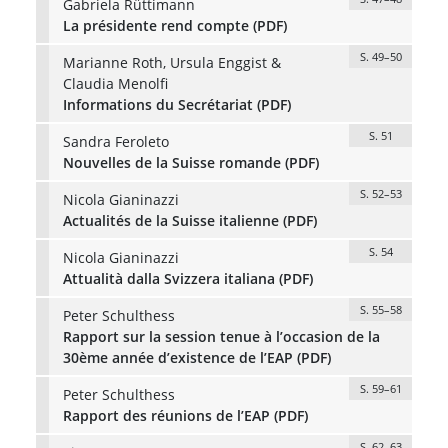
Gabriela Rüttimann
La présidente rend compte (PDF)
S. 49–50
Marianne Roth, Ursula Enggist &
Claudia Menolfi
Informations du Secrétariat (PDF)
S. 51
Sandra Feroleto
Nouvelles de la Suisse romande (PDF)
S. 52–53
Nicola Gianinazzi
Actualités de la Suisse italienne (PDF)
S. 54
Nicola Gianinazzi
Attualità dalla Svizzera italiana (PDF)
S. 55–58
Peter Schulthess
Rapport sur la session tenue à l’occasion de la
30ème année d’existence de l’EAP (PDF)
S. 59–61
Peter Schulthess
Rapport des réunions de l’EAP (PDF)
S. 62–63