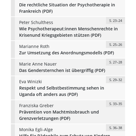
Die rechtliche Situation der Psychotherapie in
Frankreich (PDF)
S. 23–24
Peter Schulthess
Wie Psychotherapeut:innen Menschenrechte in
Krisenund Kriegsgebieten stützen (PDF)
S. 25–26
Marianne Roth
Zur Umsetzung des Anordnungsmodells (PDF)
S. 27–28
Marie Anne Nauer
Das Gendersternchen ist übergriffig (PDF)
S. 29–32
Eva Winizki
Respekt und Selbstbestimmung sehen in
Uganda oft anders aus (PDF)
S. 33–35
Franziska Greber
Prävention von Machtmissbrauch und
Grenzverletzungen (PDF)
S. 36–38
Monika Egli-Alge
Hilfe für Pädophile zum Schutz von Kindern