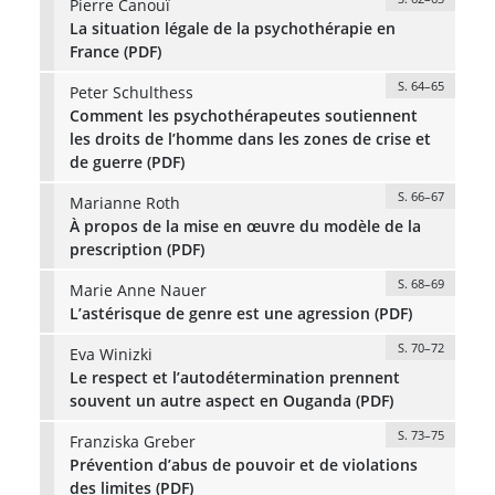
Pierre Canouï
La situation légale de la psychothérapie en
France (PDF)
S. 64–65
Peter Schulthess
Comment les psychothérapeutes soutiennent
les droits de l’homme dans les zones de crise et
de guerre (PDF)
S. 66–67
Marianne Roth
À propos de la mise en œuvre du modèle de la
prescription (PDF)
S. 68–69
Marie Anne Nauer
L’astérisque de genre est une agression (PDF)
S. 70–72
Eva Winizki
Le respect et l’autodétermination prennent
souvent un autre aspect en Ouganda (PDF)
S. 73–75
Franziska Greber
Prévention d’abus de pouvoir et de violations
des limites (PDF)