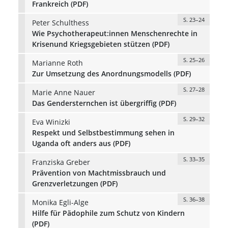
Frankreich (PDF)
S. 23–24
Peter Schulthess
Wie Psychotherapeut:innen Menschenrechte in
Krisenund Kriegsgebieten stützen (PDF)
S. 25–26
Marianne Roth
Zur Umsetzung des Anordnungsmodells (PDF)
S. 27–28
Marie Anne Nauer
Das Gendersternchen ist übergriffig (PDF)
S. 29–32
Eva Winizki
Respekt und Selbstbestimmung sehen in
Uganda oft anders aus (PDF)
S. 33–35
Franziska Greber
Prävention von Machtmissbrauch und
Grenzverletzungen (PDF)
S. 36–38
Monika Egli-Alge
Hilfe für Pädophile zum Schutz von Kindern
(PDF)