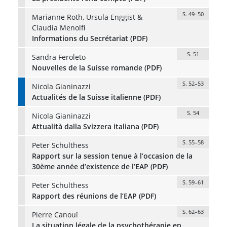
S. 49–50
Marianne Roth, Ursula Enggist &
Claudia Menolfi
Informations du Secrétariat (PDF)
S. 51
Sandra Feroleto
Nouvelles de la Suisse romande (PDF)
S. 52–53
Nicola Gianinazzi
Actualités de la Suisse italienne (PDF)
S. 54
Nicola Gianinazzi
Attualità dalla Svizzera italiana (PDF)
S. 55–58
Peter Schulthess
Rapport sur la session tenue à l’occasion de la
30ème année d’existence de l’EAP (PDF)
S. 59–61
Peter Schulthess
Rapport des réunions de l’EAP (PDF)
S. 62–63
Pierre Canouï
La situation légale de la psychothérapie en