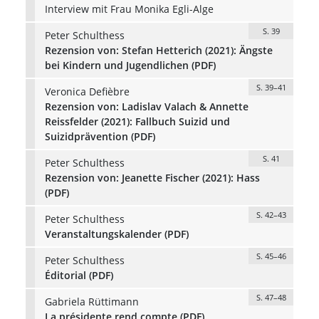
Interview mit Frau Monika Egli-Alge
S. 39
Peter Schulthess
Rezension von: Stefan Hetterich (2021): Ängste
bei Kindern und Jugendlichen (PDF)
S. 39–41
Veronica Defièbre
Rezension von: Ladislav Valach & Annette
Reissfelder (2021): Fallbuch Suizid und
Suizidprävention (PDF)
S. 41
Peter Schulthess
Rezension von: Jeanette Fischer (2021): Hass
(PDF)
S. 42–43
Peter Schulthess
Veranstaltungskalender (PDF)
S. 45–46
Peter Schulthess
Éditorial (PDF)
S. 47–48
Gabriela Rüttimann
La présidente rend compte (PDF)