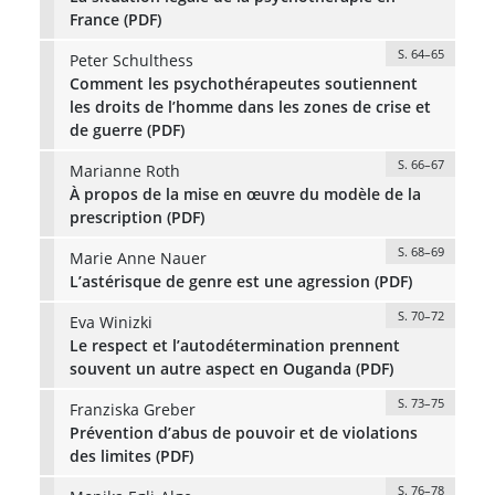
France (PDF)
S. 64–65
Peter Schulthess
Comment les psychothérapeutes soutiennent
les droits de l’homme dans les zones de crise et
de guerre (PDF)
S. 66–67
Marianne Roth
À propos de la mise en œuvre du modèle de la
prescription (PDF)
S. 68–69
Marie Anne Nauer
L’astérisque de genre est une agression (PDF)
S. 70–72
Eva Winizki
Le respect et l’autodétermination prennent
souvent un autre aspect en Ouganda (PDF)
S. 73–75
Franziska Greber
Prévention d’abus de pouvoir et de violations
des limites (PDF)
S. 76–78