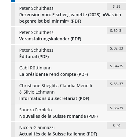
S. 28
Peter Schulthess
Rezension von: Fischer, Jeanette (2023). «Was ich
begehre ist bei mir mir» (PDF)
S. 30–31
Peter Schulthess
Veranstaltungskalender (PDF)
S. 32–33
Peter Schulthess
Éditorial (PDF)
S. 34–35
Gabi Rüttimann
La présidente rend compte (PDF)
S. 36–37
Christiane Stieglitz, Claudia Menolfi
& Silvie Lehmann
Informations du Secrétariat (PDF)
S. 38–39
Sandra Feroleto
Nouvelles de la Suisse romande (PDF)
S. 40
Nicola Gianinazzi
Actualités de la Suisse italienne (PDF)