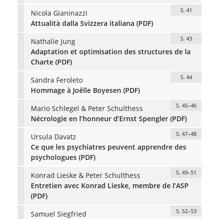
S. 41
Nicola Gianinazzi
Attualità dalla Svizzera italiana (PDF)
S. 43
Nathalie Jung
Adaptation et optimisation des structures de la
Charte (PDF)
S. 44
Sandra Feroleto
Hommage à Joëlle Boyesen (PDF)
S. 45–46
Mario Schlegel & Peter Schulthess
Nécrologie en l’honneur d’Ernst Spengler (PDF)
S. 47–48
Ursula Davatz
Ce que les psychiatres peuvent apprendre des
psychologues (PDF)
S. 49–51
Konrad Lieske & Peter Schulthess
Entretien avec Konrad Lieske, membre de l’ASP
(PDF)
S. 52–53
Samuel Siegfried