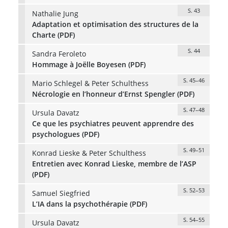
S. 43
Nathalie Jung
Adaptation et optimisation des structures de la
Charte (PDF)
S. 44
Sandra Feroleto
Hommage à Joëlle Boyesen (PDF)
S. 45–46
Mario Schlegel & Peter Schulthess
Nécrologie en l’honneur d’Ernst Spengler (PDF)
S. 47–48
Ursula Davatz
Ce que les psychiatres peuvent apprendre des
psychologues (PDF)
S. 49–51
Konrad Lieske & Peter Schulthess
Entretien avec Konrad Lieske, membre de l’ASP
(PDF)
S. 52–53
Samuel Siegfried
L’IA dans la psychothérapie (PDF)
S. 54–55
Ursula Davatz