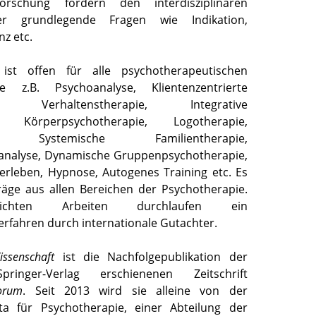
rschung fördern den interdisziplinären
r grundlegende Fragen wie Indikation,
nz etc.
t ist offen für alle psychotherapeutischen
e z.B. Psychoanalyse, Klientenzentrierte
ie, Verhaltenstherapie, Integrative
ie, Körperpsychotherapie, Logotherapie,
, Systemische Familientherapie,
nalyse, Dynamische Gruppenpsychotherapie,
erleben, Hypnose, Autogenes Training etc. Es
räge aus allen Bereichen der Psychotherapie.
ichten Arbeiten durchlaufen ein
rfahren durch internationale Gutachter.
issenschaft
ist die Nachfolgepublikation der
inger-Verlag erschienenen Zeitschrift
Forum
. Seit 2013 wird sie alleine von der
ta für Psychotherapie, einer Abteilung der