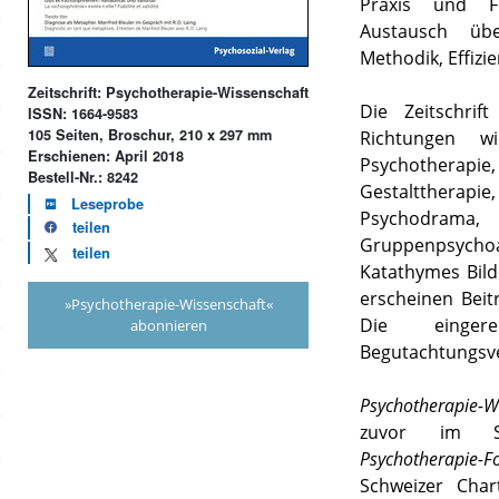
Praxis und Fo
Austausch übe
Methodik, Effizie
Zeitschrift: Psychotherapie-Wissenschaft
Die Zeitschrif
ISSN: 1664-9583
105 Seiten, Broschur, 210 x 297 mm
Richtungen wi
Erschienen: April 2018
Psychotherap
Bestell-Nr.: 8242
Gestalttherap
Leseprobe
Psychodrama
teilen
Gruppenpsychoa
teilen
Katathymes Bild
erscheinen Beit
»Psychotherapie-Wissenschaft«
Die eingere
abonnieren
Begutachtungsve
Psychotherapie-W
zuvor im Spr
Psychotherapie-
Schweizer Char