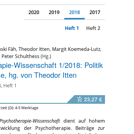
2020
2019
2018
2017
Heft 1
Heft 2
ski Fäh
,
Theodor Itten
,
Margit Koemeda-Lutz
,
&
Peter Schulthess
pie-Wissenschaft 1/2018: Politik
e, hg. von Theodor Itten
, Heft 1
23,27 €
erzeit (D): 4-5 Werktage
Psychotherapie-Wissenschaft
dient auf hohem
wicklung der Psychotherapie. Beiträge zur