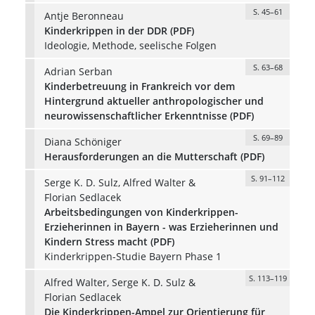
S. 45–61
Antje Beronneau
Kinderkrippen in der DDR (PDF)
Ideologie, Methode, seelische Folgen
S. 63–68
Adrian Serban
Kinderbetreuung in Frankreich vor dem
Hintergrund aktueller anthropologischer und
neurowissenschaftlicher Erkenntnisse (PDF)
S. 69–89
Diana Schöniger
Herausforderungen an die Mutterschaft (PDF)
S. 91–112
Serge K. D. Sulz, Alfred Walter &
Florian Sedlacek
Arbeitsbedingungen von Kinderkrippen-
Erzieherinnen in Bayern - was Erzieherinnen und
Kindern Stress macht (PDF)
Kinderkrippen-Studie Bayern Phase 1
S. 113–119
Alfred Walter, Serge K. D. Sulz &
Florian Sedlacek
Die Kinderkrippen-Ampel zur Orientierung für